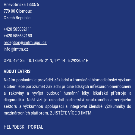
Hněvotínská 1333/5
779 00 Olomouc
Czech Republic
+420 585632111
+420 585632180
reception@imtm.upol.cz
info@imtm.cz
GPS: 49° 35´ 10.1869512" N, 17° 14´ 6.292305" E
ABOUT EATRIS
Naším posláním je provádět základní a translační biomedicínský výzkum
s cílem lépe porozumět základní příčině lidských infekčních onemocnění
a rakoviny a vyvíjet budoucí humánní léky, lékařské přístroje a
diagnostiku. Naší vizí je usnadnit partnerství soukromého a veřejného
sektoru a výzkumnou spolupráci a integrovat členské výzkumníky do
mezinárodních platforem.
ZJISTĚTE VÍCE O IMTM
HELPDESK
PORTAL