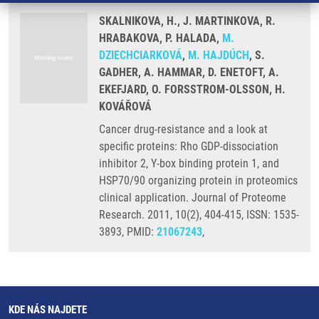
SKALNIKOVA, H., J. MARTINKOVA, R.
HRABAKOVA, P. HALADA,
M.
DZIECHCIARKOVÁ
,
M. HAJDÚCH
, S.
GADHER, A. HAMMAR, D. ENETOFT, A.
EKEFJARD, O. FORSSTROM-OLSSON, H.
KOVÁŘOVÁ
Cancer drug-resistance and a look at
specific proteins: Rho GDP-dissociation
inhibitor 2, Y-box binding protein 1, and
HSP70/90 organizing protein in proteomics
clinical application. Journal of Proteome
Research. 2011, 10(2), 404-415, ISSN: 1535-
3893, PMID:
21067243
,
KDE NÁS NAJDETE