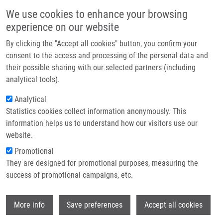
Přejít k hlavnímu obsahu
Main navigatio
We use cookies to enhance your browsing
Domů
experience on our website
O nás
By clicking the "Accept all cookies" button, you confirm your
Drobečková navigace
Domů
Partner institutions
consent to the access and processing of the personal data and
Cancer Drug-resistance And a Look At Specific Proteins: Rho GDP-
their possible sharing with our selected partners (including
Technologie a služby
dissociation Inhibitor 2, Y-box Binding Protein 1, And HSP70/90 Organizing
analytical tools).
Protein In Proteomics Clinical Application
Výzkum
Analytical
Cancer drug-resistance and a look at
Statistics cookies collect information anonymously. This
Kontakt
information helps us to understand how our visitors use our
specific proteins: Rho GDP-
E-shop
website.
dissociation inhibitor 2, Y-box
Promotional
binding protein 1, and HSP70/90
They are designed for promotional purposes, measuring the
success of promotional campaigns, etc.
organizing protein in proteomics
clinical application
Wi
More info
Save preferences
Accept all cookies