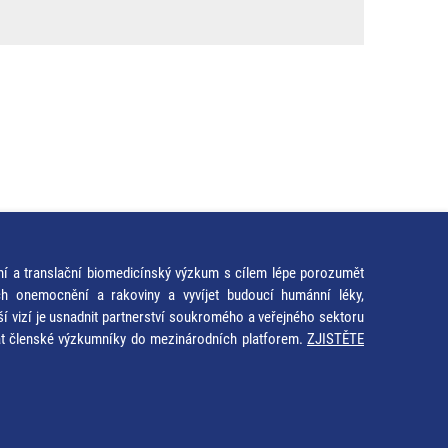
ní a translační biomedicínský výzkum s cílem lépe porozumět
ích onemocnění a rakoviny a vyvíjet budoucí humánní léky,
ší vizí je usnadnit partnerství soukromého a veřejného sektoru
at členské výzkumníky do mezinárodních platforem.
ZJISTĚTE