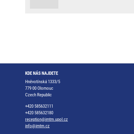
KDE NÁS NAJDETE
Hněvotínská 1333/5
779 00 Olomouc
Czech Republic
+420 585632111
+420 585632180
reception@imtm.upol.cz
info@imtm.cz