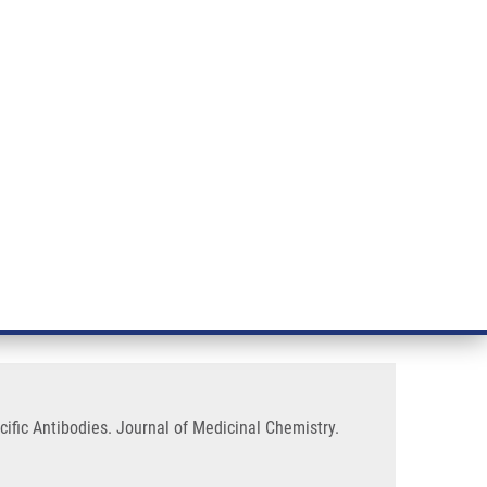
ÝZKUM RAKOVINY
INTRANET
PŘIHLÁSIT SE
CZECH
e a služby
Výzkum
Kontakt
E-shop
 Induce the Production of Tn
ific Antibodies. Journal of Medicinal Chemistry.