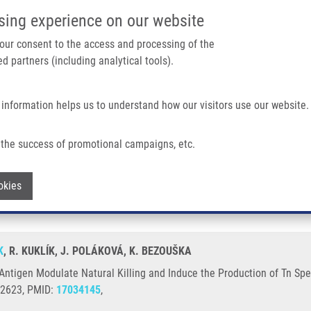
IMTM PORTÁL
PODPOŘTE V
sing experience on our website
Main navigation
 your consent to the access and processing of the
d partners (including analytical tools).
Domů
O nás
Partner institutions
Technologi
 information helps us to understand how our visitors use our website.
ural Killing And Induce The Production Of Tn Specific Antibodies
the success of promotional campaigns, etc.
Tn Antigen Modulate Natural Killing and
Withdraw consent
okies
K
, R. KUKLÍK, J. POLÁKOVÁ, K. BEZOUŠKA
ntigen Modulate Natural Killing and Induce the Production of Tn Spec
-2623, PMID:
17034145
,