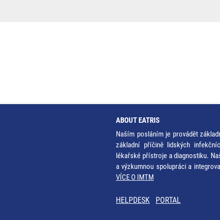
ABOUT EATRIS
Naším posláním je provádět základ
základní příčině lidských infekčn
lékařské přístroje a diagnostiku. Na
a výzkumnou spolupráci a integrov
VÍCE O IMTM
HELPDESK
PORTAL