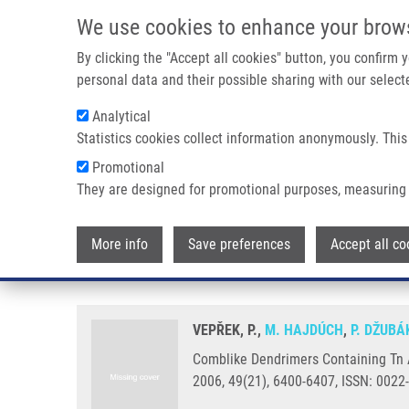
Přejít k hlavnímu obsahu
We use cookies to enhance your brow
By clicking the "Accept all cookies" button, you confirm
personal data and their possible sharing with our selecte
Analytical
Statistics cookies collect information anonymously. This
Drobečková navigace
Promotional
Domů
Comblike Dendrimers Containing Tn Antigen Modulate Nat
They are designed for promotional purposes, measuring 
Comblike Dendrimers Containing 
More info
Save preferences
Accept all co
Specific Antibodies
VEPŘEK, P.,
M. HAJDÚCH
,
P. DŽUBÁ
Comblike Dendrimers Containing Tn A
2006, 49(21), 6400-6407, ISSN: 0022