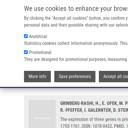
Přejít k hlavnímu obsahu
We use cookies to enhance your brow
By clicking the "Accept all cookies" button, you confirm
personal data and their possible sharing with our selecte
Analytical
Statistics cookies collect information anonymously. This
Drobečková navigace
Promotional
Domů
The Expression Of Three Genes In Primary Non-small Cel
They are designed for promotional purposes, measuring 
The expression of three genes in
More info
Save preferences
Accept all co
to the brain
GRINBERG-RASHI, H., E. OFEK, M.
R. PFEFFER, I. GALERNTER, D. STEI
The expression of three genes in pri
1755-1761, ISSN: 1078-0432, PMID: