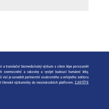
ní a translační biomedicínský výzkum s cílem lépe porozumět
ích onemocnění a rakoviny a vyvíjet budoucí humánní léky,
ší vizí je usnadnit partnerství soukromého a veřejného sektoru
at členské výzkumníky do mezinárodních platforem.
ZJISTĚTE