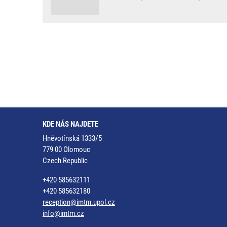
KDE NÁS NAJDETE
Hněvotínská 1333/5
779 00 Olomouc
Czech Republic
+420 585632111
+420 585632180
reception@imtm.upol.cz
info@imtm.cz