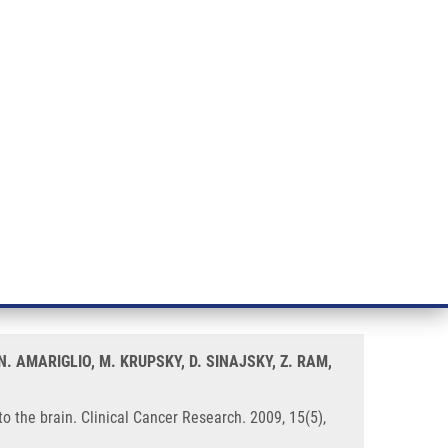
ÝZKUM RAKOVINY
INTRANET
PŘIHLÁSIT SE
CZECH
e a služby
Výzkum
Kontakt
E-shop
associated with metastatic spread
N. AMARIGLIO, M. KRUPSKY, D. SINAJSKY, Z. RAM,
o the brain. Clinical Cancer Research. 2009, 15(5),