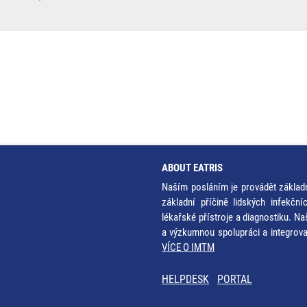
ABOUT EATRIS
Naším posláním je provádět základ
základní příčině lidských infekčn
lékařské přístroje a diagnostiku. Na
a výzkumnou spolupráci a integrov
VÍCE O IMTM
HELPDESK
PORTAL