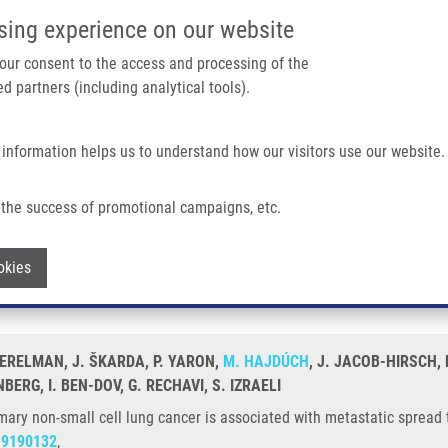
IMTM PORTÁL
PODPOŘTE V
sing experience on our website
Main navigation
 your consent to the access and processing of the
d partners (including analytical tools).
Domů
O nás
Partner institutions
Technologi
 information helps us to understand how our visitors use our website.
l Lung Cancer Is Associated With Metastatic Spread To The Brain
the success of promotional campaigns, etc.
 primary non-small cell lung cancer is 
Withdraw consent
okies
 PERELMAN, J. ŠKARDA, P. YARON,
M. HAJDÚCH
, J. JACOB-HIRSCH, 
NBERG, I. BEN-DOV, G. RECHAVI, S. IZRAELI
mary non-small cell lung cancer is associated with metastatic spread t
19190132
,