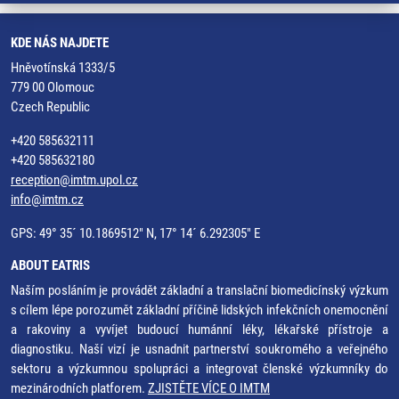
KDE NÁS NAJDETE
Hněvotínská 1333/5
779 00 Olomouc
Czech Republic
+420 585632111
+420 585632180
reception@imtm.upol.cz
info@imtm.cz
GPS: 49° 35´ 10.1869512" N, 17° 14´ 6.292305" E
ABOUT EATRIS
Naším posláním je provádět základní a translační biomedicínský výzkum
s cílem lépe porozumět základní příčině lidských infekčních onemocnění
a rakoviny a vyvíjet budoucí humánní léky, lékařské přístroje a
diagnostiku. Naší vizí je usnadnit partnerství soukromého a veřejného
sektoru a výzkumnou spolupráci a integrovat členské výzkumníky do
mezinárodních platforem.
ZJISTĚTE VÍCE O IMTM