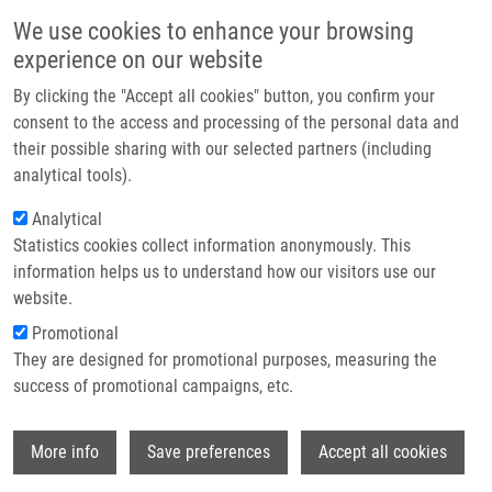
Přejít k hlavnímu obsahu
Main navigatio
We use cookies to enhance your browsing
Domů
experience on our website
O nás
By clicking the "Accept all cookies" button, you confirm your
Drobečková navigace
Domů
Hmotnostní Spektrometrie V Nádorové Diagnostice
Partner institutions
consent to the access and processing of the personal data and
their possible sharing with our selected partners (including
Technologie a služby
Hmotnostní spektrometrie v nádorové
analytical tools).
Výzkum
diagnostice
Analytical
Statistics cookies collect information anonymously. This
Kontakt
information helps us to understand how our visitors use our
E-shop
website.
NEDVĚD, J.,
M. HAJDÚCH
, K. LEMR, V.
Promotional
HAVLÍČEK
They are designed for promotional purposes, measuring the
Hmotnostní spektrometrie v nádorové
success of promotional campaigns, etc.
diagnostice. Chemické Listy. 2011, 105(5),
356-360, ISSN: 0009-2770,
Wi
More info
Save preferences
Accept all cookies