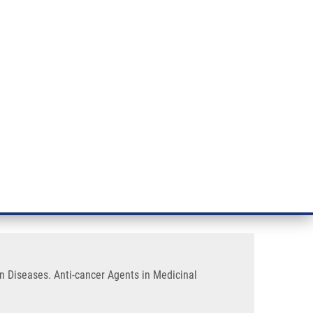
ÝZKUM RAKOVINY
INTRANET
PŘIHLÁSIT SE
CZECH
e a služby
Výzkum
Kontakt
E-shop
d Oncology Drugs for other
 Diseases. Anti-cancer Agents in Medicinal