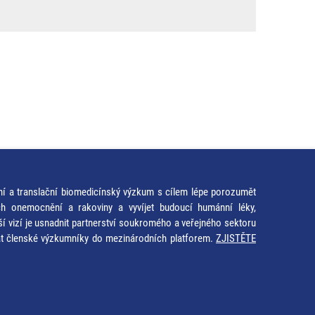
ní a translační biomedicínský výzkum s cílem lépe porozumět
ích onemocnění a rakoviny a vyvíjet budoucí humánní léky,
ší vizí je usnadnit partnerství soukromého a veřejného sektoru
at členské výzkumníky do mezinárodních platforem.
ZJISTĚTE