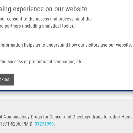
IMTM PORTÁL
PODPOŘTE V
sing experience on our website
Main navigation
 your consent to the access and processing of the
d partners (including analytical tools).
Domů
O nás
Partner institutions
Technologi
 information helps us to understand how our visitors use our website.
ugs For Cancer And Oncology Drugs For Other Human Diseases
the success of promotional campaigns, etc.
ing of Non-oncology Drugs for Cancer an
Withdraw consent
okies
f Non-oncology Drugs for Cancer and Oncology Drugs for other Human
: 1871-5206, PMID:
37271990
,