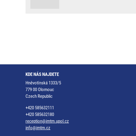
KDE NÁS NAJDETE
Hněvotínská 1333/5
779 00 Olomouc
Czech Republic
+420 585632111
+420 585632180
reception@imtm.upol.cz
info@imtm.cz