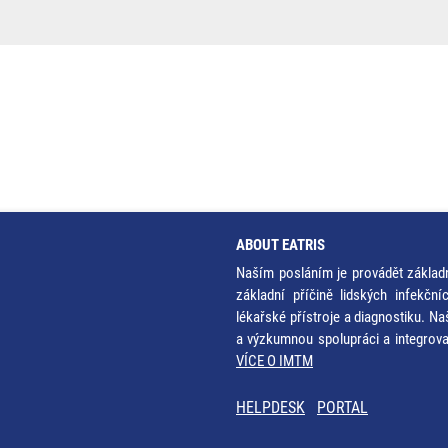
ABOUT EATRIS
Naším posláním je provádět základ
základní příčině lidských infekčn
lékařské přístroje a diagnostiku. Na
a výzkumnou spolupráci a integrov
VÍCE O IMTM
HELPDESK
PORTAL