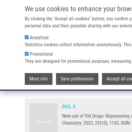
Přejít k hlavnímu obsahu
We use cookies to enhance your brow
By clicking the "Accept all cookies" button, you confirm
personal data and their possible sharing with our selecte
Analytical
Statistics cookies collect information anonymously. This
Drobečková navigace
Promotional
Domů
New Use Of Old Drugs: Repurposing Of Non-oncology Dr
They are designed for promotional purposes, measuring 
New use of Old Drugs: Repurpos
More info
Save preferences
Accept all co
Human Diseases
DAS, V.
New use of Old Drugs: Repurposing o
Chemistry. 2023, 23(10), 1103, ISSN