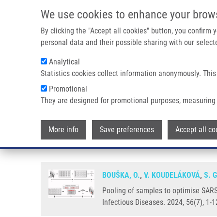
Přejít k hlavnímu obsahu
We use cookies to enhance your brow
By clicking the "Accept all cookies" button, you confirm
personal data and their possible sharing with our selecte
Analytical
Statistics cookies collect information anonymously. This
Drobečková navigace
Promotional
Domů
Pooling Of Samples To Optimise SARS-CoV-2 Detection 
They are designed for promotional purposes, measuring 
Pooling of samples to optimise 
More info
Save preferences
Accept all co
samples for covid-19 diagnostic
BOUŠKA, O.
,
V. KOUDELÁKOVÁ
,
S. 
Pooling of samples to optimise SARS
Infectious Diseases. 2024, 56(7), 1-