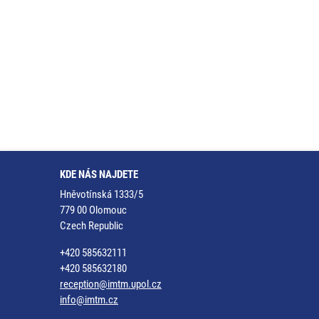
KDE NÁS NAJDETE
Hněvotínská 1333/5
779 00 Olomouc
Czech Republic
+420 585632111
+420 585632180
reception@imtm.upol.cz
info@imtm.cz