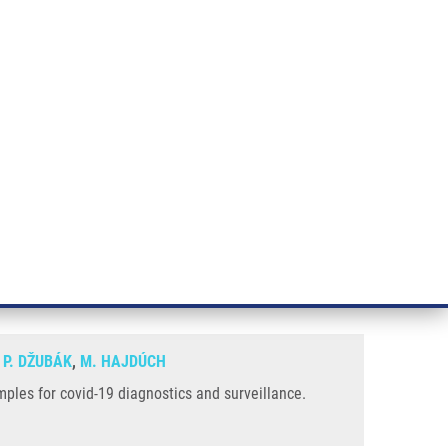
ÝZKUM RAKOVINY
INTRANET
PŘIHLÁSIT SE
CZECH
e a služby
Výzkum
Kontakt
E-shop
cs And Surveillance
 swabs and gargle lavage self-
,
P. DŽUBÁK
,
M. HAJDÚCH
ples for covid-19 diagnostics and surveillance.