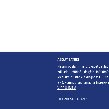
ABOUT EATRIS
Naším posláním je provádět základ
základní příčině lidských infekčn
lékařské přístroje a diagnostiku. Na
a výzkumnou spolupráci a integrov
VÍCE O IMTM
HELPDESK
PORTAL