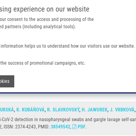
IMTM PORTÁL
PODPOŘTE V
sing experience on our website
Main navigation
 your consent to the access and processing of the
d partners (including analytical tools).
Domů
O nás
Partner institutions
Technologi
 information helps us to understand how our visitors use our website.
In Nasopharyngeal Swabs And Gargle Lavage Self-samples For Covid-19 Diagnosti
the success of promotional campaigns, etc.
SARS-CoV-2 detection in nasopharyngeal
Withdraw consent
okies
s and surveillance
GURSKÁ
,
K. KUBÁŇOVÁ
,
R. SLAVKOVSKÝ
,
H. JAWOREK
,
J. VRBKOVÁ
-CoV-2 detection in nasopharyngeal swabs and gargle lavage self-sam
12, ISSN: 2374-4243, PMID:
38549542
,
PDF
.