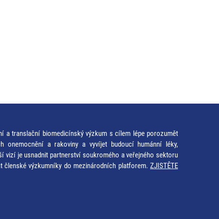
ní a translační biomedicínský výzkum s cílem lépe porozumět
ích onemocnění a rakoviny a vyvíjet budoucí humánní léky,
ší vizí je usnadnit partnerství soukromého a veřejného sektoru
at členské výzkumníky do mezinárodních platforem.
ZJISTĚTE