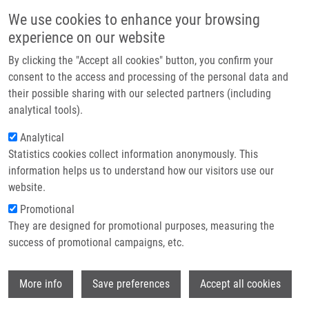
Přejít k hlavnímu obsahu
Main navigatio
We use cookies to enhance your browsing
Domů
experience on our website
O nás
By clicking the "Accept all cookies" button, you confirm your
Drobečková navigace
Domů
Partner institutions
consent to the access and processing of the personal data and
Rapid And Efficient LC-MS/MS Diagnosis Of Inherited Metabolic
their possible sharing with our selected partners (including
Technologie a služby
Disorders: a Semi-automated Workflow For Analysis Of Organic Acids,
analytical tools).
Acylglycines, And Acylcarnitines In Urine
Výzkum
Analytical
Rapid and efficient LC-MS/MS
Statistics cookies collect information anonymously. This
Kontakt
information helps us to understand how our visitors use our
diagnosis of inherited metabolic
E-shop
website.
disorders: a semi-automated
Promotional
workflow for analysis of organic
They are designed for promotional purposes, measuring the
success of promotional campaigns, etc.
acids, acylglycines, and
acylcarnitines in urine
Wi
More info
Save preferences
Accept all cookies