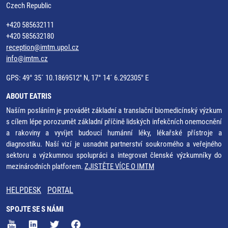
Czech Republic
+420 585632111
+420 585632180
reception@imtm.upol.cz
info@imtm.cz
GPS: 49° 35´ 10.1869512" N, 17° 14´ 6.292305" E
ABOUT EATRIS
Naším posláním je provádět základní a translační biomedicínský výzkum
s cílem lépe porozumět základní příčině lidských infekčních onemocnění
a rakoviny a vyvíjet budoucí humánní léky, lékařské přístroje a
diagnostiku. Naší vizí je usnadnit partnerství soukromého a veřejného
sektoru a výzkumnou spolupráci a integrovat členské výzkumníky do
mezinárodních platforem.
ZJISTĚTE VÍCE O IMTM
HELPDESK
PORTAL
SPOJTE SE S NÁMI