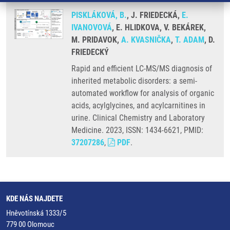
PISKLÁKOVÁ, B.
, J. FRIEDECKÁ,
E.
IVANOVOVÁ
, E. HLIDKOVA, V. BEKÁREK,
M. PRIDAVOK,
A. KVASNIČKA
,
T. ADAM
, D.
FRIEDECKÝ
Rapid and efficient LC-MS/MS diagnosis of
inherited metabolic disorders: a semi-
automated workflow for analysis of organic
acids, acylglycines, and acylcarnitines in
urine. Clinical Chemistry and Laboratory
Medicine. 2023, ISSN: 1434-6621, PMID:
37207286
,
PDF
.
KDE NÁS NAJDETE
Hněvotínská 1333/5
779 00 Olomouc