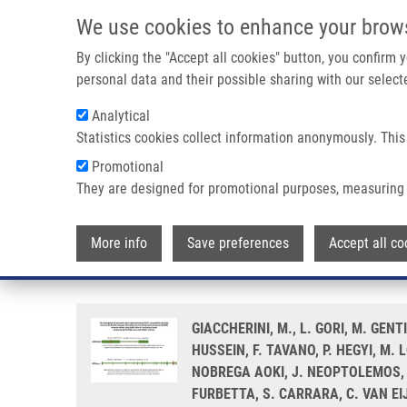
Přejít k hlavnímu obsahu
We use cookies to enhance your brow
By clicking the "Accept all cookies" button, you confirm
personal data and their possible sharing with our selecte
Analytical
Statistics cookies collect information anonymously. This
Drobečková navigace
Promotional
Domů
A Scan Of All Coding Region Variants Of The Human Ge
They are designed for promotional purposes, measuring 
A scan of all coding region var
More info
Save preferences
Accept all co
rs2277598 as novel risk loci fo
GIACCHERINI, M., L. GORI, M. GENT
HUSSEIN, F. TAVANO, P. HEGYI, M.
NOBREGA AOKI, J. NEOPTOLEMOS, M
FURBETTA, S. CARRARA, C. VAN EIJ