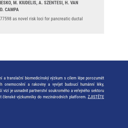
ESKO, M. KIUDELIS, A. SZENTESI, H. VAN
, D. CAMPA
7598 as novel risk loci for pancreatic ductal
ní a translační biomedicínský výzkum s cílem lépe porozumět
ích onemocnění a rakoviny a vyvíjet budoucí humánní léky,
ší vizí je usnadnit partnerství soukromého a veřejného sektoru
at členské výzkumníky do mezinárodních platforem.
ZJISTĚTE