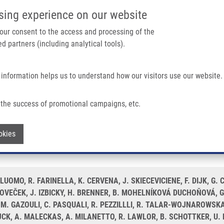
IMTM PORTÁL
PODPOŘTE V
sing experience on our website
Main navigation
 your consent to the access and processing of the
d partners (including analytical tools).
Domů
O nás
Partner institutions
Technologi
 information helps us to understand how our visitors use our website.
nome, Identifies 13q12.2-rs9579139 And 15q24.1-rs2277598 As Novel Risk Loci F
the success of promotional campaigns, etc.
iants of the human genome, identifies 1
Withdraw consent
okies
r pancreatic ductal adenocarcinoma
ILUOMO, R. FARINELLA, K. CERVENA, J. SKIECEVICIENE, F. DIJK, G.
 LOVEČEK, J. IZBICKY, H. BRENNER, B. MOHELNÍKOVÁ DUCHOŇOVÁ, G
. GAZOULI, C. PASQUALI, R. PEZZILLLI, R. TALAR-WOJNAROWSKA, 
CK, A. MALECKAS, A. MILANETTO, R. LAWLOR, B. SCHOTTKER, U. B