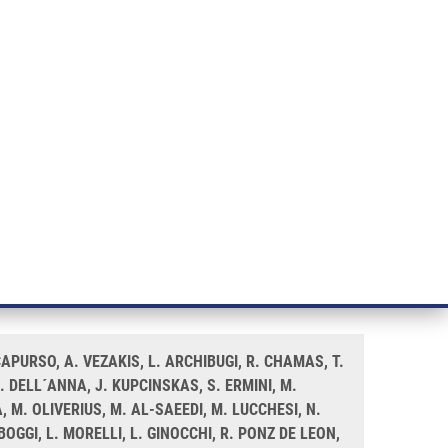
ÝZKUM RAKOVINY
INTRANET
PŘIHLÁSIT SE
CZECH
e a služby
Výzkum
Kontakt
E-shop
or Pancreatic Ductal Adenocarcinoma
3q12.2-rs9579139 and 15q24.1-
 CAPURSO, A. VEZAKIS, L. ARCHIBUGI, R. CHAMAS, T.
. DELL´ANNA, J. KUPCINSKAS, S. ERMINI, M.
M. OLIVERIUS, M. AL-SAEEDI, M. LUCCHESI, N.
OGGI, L. MORELLI, L. GINOCCHI, R. PONZ DE LEON,