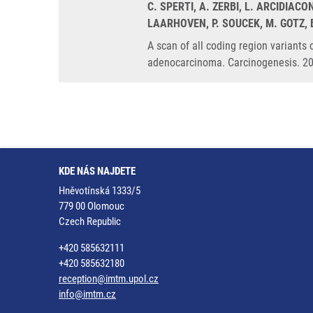
C. SPERTI, A. ZERBI, L. ARCIDIAC
LAARHOVEN, P. SOUCEK, M. GOTZ, B
A scan of all coding region variants
adenocarcinoma. Carcinogenesis. 20
KDE NÁS NAJDETE
Hněvotínská 1333/5
779 00 Olomouc
Czech Republic
+420 585632111
+420 585632180
reception@imtm.upol.cz
info@imtm.cz