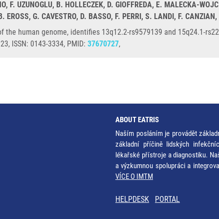
ONO, F. UZUNOGLU, B. HOLLECZEK, D. GIOFFREDA, E. MALECKA-WOJCI
. EROSS, G. CAVESTRO, D. BASSO, F. PERRI, S. LANDI, F. CANZIAN
 of the human genome, identifies 13q12.2-rs9579139 and 15q24.1-rs227
23, ISSN: 0143-3334, PMID:
37670727
,
ABOUT EATRIS
Naším posláním je provádět základ
základní příčině lidských infekčn
lékařské přístroje a diagnostiku. Na
a výzkumnou spolupráci a integrov
VÍCE O IMTM
HELPDESK
PORTAL