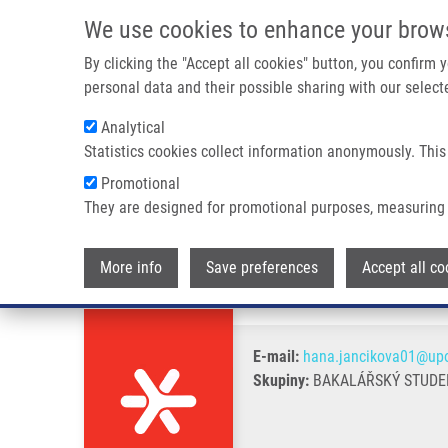
Přejít k hlavnímu obsahu
We use cookies to enhance your brow
By clicking the "Accept all cookies" button, you confirm
personal data and their possible sharing with our selecte
Analytical
Statistics cookies collect information anonymously. This
Drobečková navigace
Promotional
Domů
Jančíková Hana
They are designed for promotional purposes, measuring 
Jančíková Hana
More info
Save preferences
Accept all co
E-mail:
hana.jancikova01@upo
Skupiny:
BAKALÁŘSKÝ STUDEN