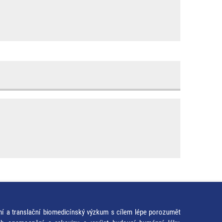
ní a translační biomedicínský výzkum s cílem lépe porozumět