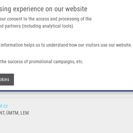
IMTM PORTÁL
PODPOŘTE V
sing experience on our website
Main navigation
 your consent to the access and processing of the
d partners (including analytical tools).
Domů
O nás
Partner institutions
Technologi
 information helps us to understand how our visitors use our website.
the success of promotional campaigns, etc.
Withdraw consent
okies
l.cz
T, ÚMTM, LEM