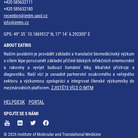
+420 585632111
+420 585632180
reception@imtm.upol.cz
info@imtm.cz
GPS: 49° 35´ 10.1869512" N, 17° 14´ 6.292305" E
ABOUT EATRIS
Naším posláním je provádět základní a translační biomedicínský výzkum
s cílem lépe porozumět základní příčině lidských infekčních onemocnění
a rakoviny a vyvíjet budoucí humánní léky, lékařské přístroje a
diagnostiku. Naší vizí je usnadnit partnerství soukromého a veřejného
sektoru a výzkumnou spolupráci a integrovat členské výzkumníky do
mezinárodních platforem.
ZJISTĚTE VÍCE O IMTM
HELPDESK
PORTAL
SPOJTE SE S NÁMI
© 2026 Institute of Molecular and Translational Medicine