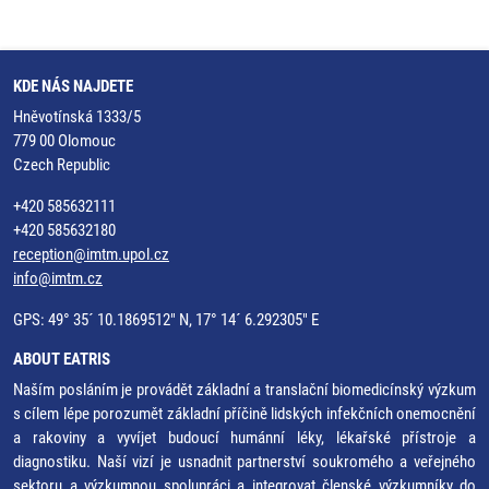
KDE NÁS NAJDETE
Hněvotínská 1333/5
779 00 Olomouc
Czech Republic
+420 585632111
+420 585632180
reception@imtm.upol.cz
info@imtm.cz
GPS: 49° 35´ 10.1869512" N, 17° 14´ 6.292305" E
ABOUT EATRIS
Naším posláním je provádět základní a translační biomedicínský výzkum
s cílem lépe porozumět základní příčině lidských infekčních onemocnění
a rakoviny a vyvíjet budoucí humánní léky, lékařské přístroje a
diagnostiku. Naší vizí je usnadnit partnerství soukromého a veřejného
sektoru a výzkumnou spolupráci a integrovat členské výzkumníky do