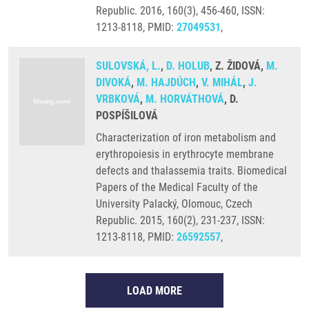
Republic. 2016, 160(3), 456-460, ISSN:
1213-8118, PMID:
27049531
,
SULOVSKÁ, L.
,
D. HOLUB
, Z. ŽIDOVÁ,
M.
DIVOKÁ
,
M. HAJDÚCH
,
V. MIHÁL
,
J.
VRBKOVÁ
,
M. HORVÁTHOVÁ
, D.
POSPÍŠILOVÁ
Characterization of iron metabolism and
erythropoiesis in erythrocyte membrane
defects and thalassemia traits. Biomedical
Papers of the Medical Faculty of the
University Palacký, Olomouc, Czech
Republic. 2015, 160(2), 231-237, ISSN:
1213-8118, PMID:
26592557
,
LOAD MORE