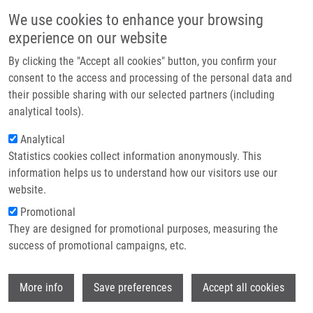
Přejít k hlavnímu obsahu
Main navigatio
We use cookies to enhance your browsing
Domů
experience on our website
O nás
By clicking the "Accept all cookies" button, you confirm your
Drobečková navigace
Domů
Sulovská Lucie
Partner institutions
consent to the access and processing of the personal data and
their possible sharing with our selected partners (including
Technologie a služby
Sulovská Lucie
analytical tools).
Výzkum
Analytical
Statistics cookies collect information anonymously. This
Kontakt
information helps us to understand how our visitors use our
E-shop
website.
E-mail:
lucie.sulovska@upol.cz
Skupiny:
DOKTORSKÝ STUDENT
Promotional
They are designed for promotional purposes, measuring the
success of promotional campaigns, etc.
Wi
More info
Save preferences
Accept all cookies