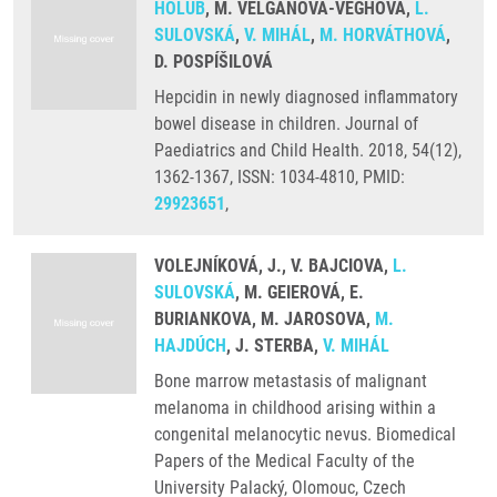
HOLUB
, M. VELGANOVA-VEGHOVA,
L.
SULOVSKÁ
,
V. MIHÁL
,
M. HORVÁTHOVÁ
,
D. POSPÍŠILOVÁ
Hepcidin in newly diagnosed inflammatory
bowel disease in children. Journal of
Paediatrics and Child Health. 2018, 54(12),
1362-1367, ISSN: 1034-4810, PMID:
29923651
,
VOLEJNÍKOVÁ, J., V. BAJCIOVA,
L.
SULOVSKÁ
, M. GEIEROVÁ, E.
BURIANKOVA, M. JAROSOVA,
M.
HAJDÚCH
, J. STERBA,
V. MIHÁL
Bone marrow metastasis of malignant
melanoma in childhood arising within a
congenital melanocytic nevus. Biomedical
Papers of the Medical Faculty of the
University Palacký, Olomouc, Czech