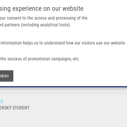
IMTM PORTÁL
PODPOŘTE V
sing experience on our website
Main navigation
 your consent to the access and processing of the
d partners (including analytical tools).
Domů
O nás
Partner institutions
Technologi
 information helps us to understand how our visitors use our website.
the success of promotional campaigns, etc.
Withdraw consent
okies
cz
ERSKÝ STUDENT