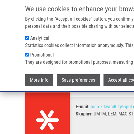
Přejít k hlavnímu obsahu
We use cookies to enhance your brow
By clicking the "Accept all cookies" button, you confirm
personal data and their possible sharing with our selecte
Analytical
Statistics cookies collect information anonymously. This
Drobečková navigace
Promotional
Domů
Kvapil Marek
They are designed for promotional purposes, measuring 
Kvapil Marek
More info
Save preferences
Accept all co
E-mail:
marek.kvapil01@upol.
Skupiny:
ÚMTM, LEM, MAGIST