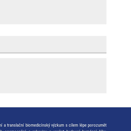
ní a translační biomedicínský výzkum s cílem lépe porozumět