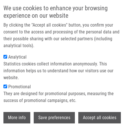
Přejít k hlavnímu obsahu
Main navigatio
We use cookies to enhance your browsing
Domů
experience on our website
O nás
By clicking the "Accept all cookies" button, you confirm your
Drobečková navigace
Domů
Budošová Valéria
Partner institutions
consent to the access and processing of the personal data and
their possible sharing with our selected partners (including
Technologie a služby
Budošová Valéria
analytical tools).
Výzkum
Analytical
Statistics cookies collect information anonymously. This
Kontakt
information helps us to understand how our visitors use our
E-shop
website.
E-mail:
valeria.budosva01@upol.cz
Promotional
Skupiny:
LEM, BAKALÁŘSKÝ
They are designed for promotional purposes, measuring the
STUDENT
success of promotional campaigns, etc.
Wi
More info
Save preferences
Accept all cookies