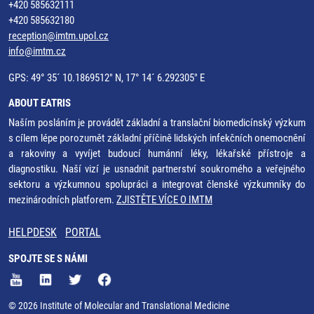
+420 585632111
+420 585632180
reception@imtm.upol.cz
info@imtm.cz
GPS: 49° 35´ 10.1869512" N, 17° 14´ 6.292305" E
ABOUT EATRIS
Naším posláním je provádět základní a translační biomedicínský výzkum
s cílem lépe porozumět základní příčině lidských infekčních onemocnění
a rakoviny a vyvíjet budoucí humánní léky, lékařské přístroje a
diagnostiku. Naší vizí je usnadnit partnerství soukromého a veřejného
sektoru a výzkumnou spolupráci a integrovat členské výzkumníky do
mezinárodních platforem.
ZJISTĚTE VÍCE O IMTM
HELPDESK
PORTAL
SPOJTE SE S NÁMI
© 2026 Institute of Molecular and Translational Medicine