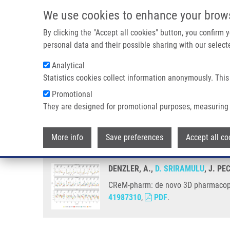
Přejít k hlavnímu obsahu
We use cookies to enhance your brow
By clicking the "Accept all cookies" button, you confirm
personal data and their possible sharing with our selecte
Analytical
Statistics cookies collect information anonymously. This
Drobečková navigace
Promotional
Domů
CReM-pharm: de Novo 3D Pharmacophore-based Design W
They are designed for promotional purposes, measuring 
CReM-pharm: de novo 3D pharmac
More info
Save preferences
Accept all co
DENZLER, A.,
D. SRIRAMULU
, J. P
CReM-pharm: de novo 3D pharmacopho
41987310
,
PDF
.