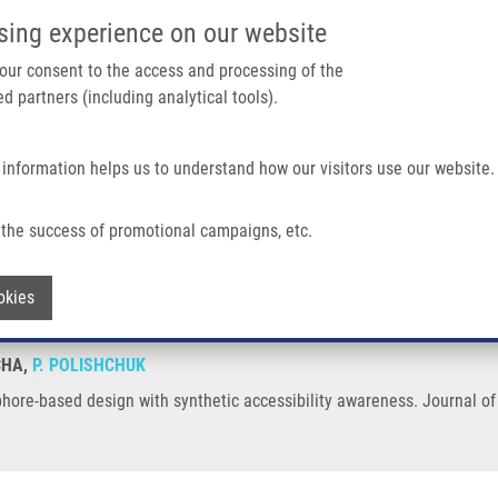
IMTM PORTÁL
PODPOŘTE V
sing experience on our website
Main navigation
 your consent to the access and processing of the
d partners (including analytical tools).
Domů
O nás
Partner institutions
Technologi
 information helps us to understand how our visitors use our website.
ith Synthetic Accessibility Awareness
the success of promotional campaigns, etc.
ophore-based design with synthetic ac
Withdraw consent
okies
ECHA,
P. POLISHCHUK
re-based design with synthetic accessibility awareness. Journal of