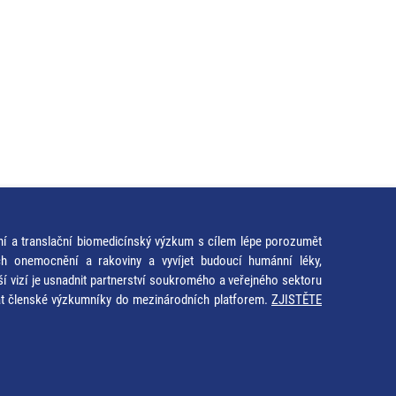
ní a translační biomedicínský výzkum s cílem lépe porozumět
ích onemocnění a rakoviny a vyvíjet budoucí humánní léky,
ší vizí je usnadnit partnerství soukromého a veřejného sektoru
at členské výzkumníky do mezinárodních platforem.
ZJISTĚTE