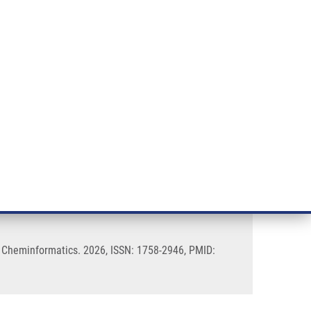
ÝZKUM RAKOVINY
INTRANET
PŘIHLÁSIT SE
CZECH
e a služby
Výzkum
Kontakt
E-shop
cessibility awareness
 Cheminformatics. 2026, ISSN: 1758-2946, PMID: