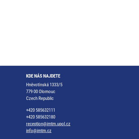
KDE NÁS NAJDETE
Hněvotínská 1333/5
779 00 Olomouc
Czech Republic
+420 585632111
+420 585632180
reception@imtm.upol.cz
info@imtm.cz