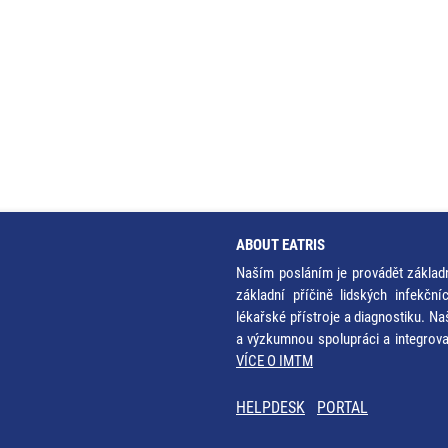
ABOUT EATRIS
Naším posláním je provádět základ
základní příčině lidských infekčn
lékařské přístroje a diagnostiku. Na
a výzkumnou spolupráci a integrov
VÍCE O IMTM
HELPDESK
PORTAL