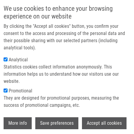
Přejít k hlavnímu obsahu
Main navigatio
We use cookies to enhance your browsing
Domů
experience on our website
O nás
By clicking the "Accept all cookies" button, you confirm your
Drobečková navigace
Domů
Partner institutions
consent to the access and processing of the personal data and
DNA Damage Signalling Barrier, Oxidative Stress And Treatment-relevant
their possible sharing with our selected partners (including
Technologie a služby
DNA Repair Factor Alterations During Progression Of Human Prostate
analytical tools).
Cancer
Výzkum
Analytical
DNA damage signalling barrier,
Statistics cookies collect information anonymously. This
Kontakt
information helps us to understand how our visitors use our
oxidative stress and treatment-
E-shop
website.
relevant DNA repair factor alterations
Promotional
during progression of human prostate
They are designed for promotional purposes, measuring the
success of promotional campaigns, etc.
cancer
Wi
More info
Save preferences
Accept all cookies
KURFÜRSTOVÁ, D., J. BARTKOVA, R.