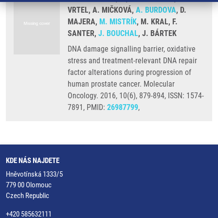
VRTEL, A. MIČKOVÁ,
A. BURDOVA
, D.
MAJERA,
M. MISTRÍK
, M. KRAL, F.
SANTER,
J. BOUCHAL
, J. BÁRTEK
DNA damage signalling barrier, oxidative
stress and treatment-relevant DNA repair
factor alterations during progression of
human prostate cancer. Molecular
Oncology. 2016, 10(6), 879-894, ISSN: 1574-
7891, PMID:
26987799
,
KDE NÁS NAJDETE
Hněvotínská 1333/5
779 00 Olomouc
Czech Republic
+420 585632111