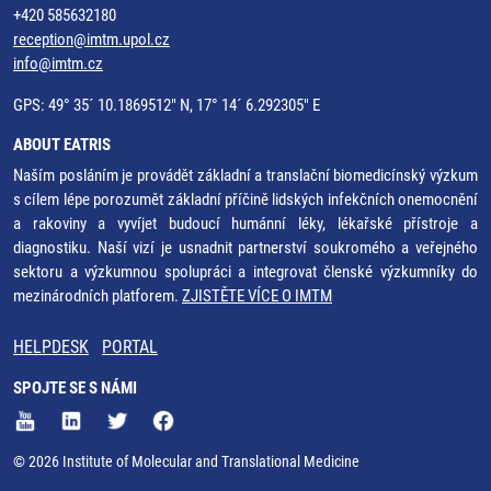
+420 585632180
reception@imtm.upol.cz
info@imtm.cz
GPS: 49° 35´ 10.1869512" N, 17° 14´ 6.292305" E
ABOUT EATRIS
Naším posláním je provádět základní a translační biomedicínský výzkum
s cílem lépe porozumět základní příčině lidských infekčních onemocnění
a rakoviny a vyvíjet budoucí humánní léky, lékařské přístroje a
diagnostiku. Naší vizí je usnadnit partnerství soukromého a veřejného
sektoru a výzkumnou spolupráci a integrovat členské výzkumníky do
mezinárodních platforem.
ZJISTĚTE VÍCE O IMTM
HELPDESK
PORTAL
SPOJTE SE S NÁMI
© 2026 Institute of Molecular and Translational Medicine