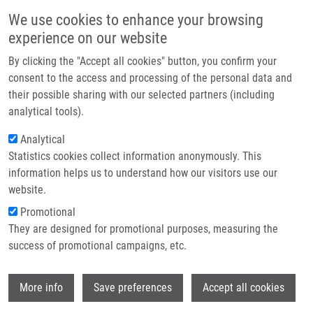
Přejít k hlavnímu obsahu
Main navigatio
We use cookies to enhance your browsing
Domů
experience on our website
O nás
By clicking the "Accept all cookies" button, you confirm your
Drobečková navigace
Domů
Žukauskaite Asta
Partner institutions
consent to the access and processing of the personal data and
their possible sharing with our selected partners (including
Technologie a služby
Žukauskaite Asta
analytical tools).
Výzkum
Analytical
Statistics cookies collect information anonymously. This
Kontakt
information helps us to understand how our visitors use our
E-shop
website.
E-mail:
asta.zukauskaite@upol.cz
Skupiny:
PŘIDRUŽENÝ ČLEN,
Promotional
PŘÍRODOVĚDECKÁ FAKULTA
They are designed for promotional purposes, measuring the
success of promotional campaigns, etc.
Wi
More info
Save preferences
Accept all cookies