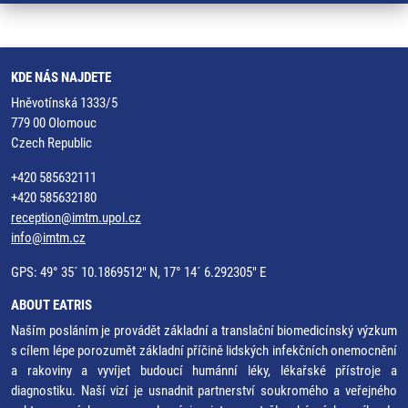
KDE NÁS NAJDETE
Hněvotínská 1333/5
779 00 Olomouc
Czech Republic
+420 585632111
+420 585632180
reception@imtm.upol.cz
info@imtm.cz
GPS: 49° 35´ 10.1869512" N, 17° 14´ 6.292305" E
ABOUT EATRIS
Naším posláním je provádět základní a translační biomedicínský výzkum
s cílem lépe porozumět základní příčině lidských infekčních onemocnění
a rakoviny a vyvíjet budoucí humánní léky, lékařské přístroje a
diagnostiku. Naší vizí je usnadnit partnerství soukromého a veřejného