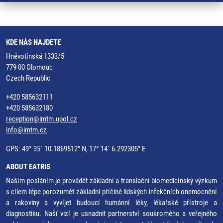
KDE NÁS NAJDETE
Hněvotínská 1333/5
779 00 Olomouc
Czech Republic
+420 585632111
+420 585632180
reception@imtm.upol.cz
info@imtm.cz
GPS: 49° 35´ 10.1869512" N, 17° 14´ 6.292305" E
ABOUT EATRIS
Naším posláním je provádět základní a translační biomedicínský výzkum
s cílem lépe porozumět základní příčině lidských infekčních onemocnění
a rakoviny a vyvíjet budoucí humánní léky, lékařské přístroje a
diagnostiku. Naší vizí je usnadnit partnerství soukromého a veřejného