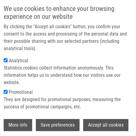
Přejít k hlavnímu obsahu
Main navigatio
We use cookies to enhance your browsing
Domů
experience on our website
O nás
By clicking the "Accept all cookies" button, you confirm your
Drobečková navigace
Domů
Švubová Eliška
Partner institutions
consent to the access and processing of the personal data and
their possible sharing with our selected partners (including
Technologie a služby
Švubová Eliška
analytical tools).
Výzkum
Analytical
Statistics cookies collect information anonymously. This
Kontakt
information helps us to understand how our visitors use our
E-shop
website.
E-mail:
eliska.svubova@upol.cz
Skupiny:
PŘIDRUŽENÝ ČLEN,
Promotional
BIOLOGIE
They are designed for promotional purposes, measuring the
success of promotional campaigns, etc.
Wi
More info
Save preferences
Accept all cookies