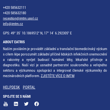
+420 585632111
+420 585632180
reception@imtm.upol.cz
info@imtm.cz
GPS: 49° 35´ 10.1869512" N, 17° 14´ 6.292305" E
ABOUT EATRIS
Naším posláním je provádět základní a translační biomedicínský výzkum
s cílem lépe porozumět základní příčině lidských infekčních onemocnění
a rakoviny a vyvíjet budoucí humánní léky, lékařské přístroje a
diagnostiku. Naší vizí je usnadnit partnerství soukromého a veřejného
sektoru a výzkumnou spolupráci a integrovat členské výzkumníky do
mezinárodních platforem.
ZJISTĚTE VÍCE O IMTM
HELPDESK
PORTAL
SPOJTE SE S NÁMI