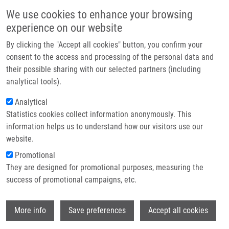
Přejít k hlavnímu obsahu
Main navigatio
We use cookies to enhance your browsing
Domů
experience on our website
O nás
By clicking the "Accept all cookies" button, you confirm your
Drobečková navigace
Domů
Gottwaldová Eva
Partner institutions
consent to the access and processing of the personal data and
their possible sharing with our selected partners (including
Technologie a služby
Gottwaldová Eva
analytical tools).
Výzkum
Analytical
Statistics cookies collect information anonymously. This
Kontakt
information helps us to understand how our visitors use our
E-shop
website.
E-mail:
eva.gottwaldova01@upol.cz
Promotional
Skupiny:
MAGISTERSKÝ STUDENT
They are designed for promotional purposes, measuring the
success of promotional campaigns, etc.
Wi
More info
Save preferences
Accept all cookies