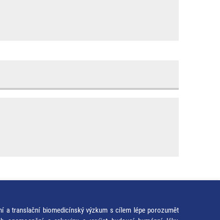
ní a translační biomedicínský výzkum s cílem lépe porozumět