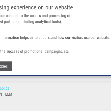
IMTM PORTÁL
PODPOŘTE V
sing experience on our website
Main navigation
 your consent to the access and processing of the
d partners (including analytical tools).
Domů
O nás
Partner institutions
Technologi
 information helps us to understand how our visitors use our website.
the success of promotional campaigns, etc.
Withdraw consent
okies
pol.cz
T, LEM