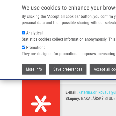
Přejít k hlavnímu obsahu
We use cookies to enhance your brow
By clicking the "Accept all cookies" button, you confirm
personal data and their possible sharing with our selecte
Analytical
Statistics cookies collect information anonymously. This
Drobečková navigace
Promotional
Domů
Drlíková Kateřina
They are designed for promotional purposes, measuring 
Drlíková Kateřina
More info
Save preferences
Accept all co
E-mail:
katerina.drlikova01@u
Skupiny:
BAKALÁŘSKÝ STUDEN