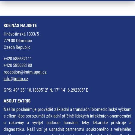
KDE NÁS NAJDETE
Hněvotínská 1333/5
779 00 Olomouc
Czech Republic
+420 585632111
+420 585632180
reception@imtm.upol.cz
info@imtm.cz
GPS: 49° 35´ 10.1869512" N, 17° 14´ 6.292305" E
ABOUT EATRIS
Naším posláním je provádět základní a translační biomedicínský výzkum
s cílem lépe porozumět základní příčině lidských infekčních onemocnění
a rakoviny a vyvíjet budoucí humánní léky, lékařské přístroje a
diagnostiku. Naší vizí je usnadnit partnerství soukromého a veřejného