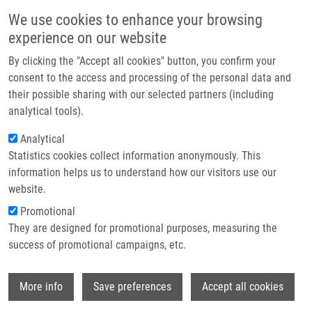
Přejít k hlavnímu obsahu
Main navigatio
We use cookies to enhance your browsing
Domů
experience on our website
O nás
By clicking the "Accept all cookies" button, you confirm your
Drobečková navigace
Domů
Šimková Lucie
Partner institutions
consent to the access and processing of the personal data and
their possible sharing with our selected partners (including
Technologie a služby
Šimková Lucie
analytical tools).
Výzkum
Analytical
Statistics cookies collect information anonymously. This
Kontakt
information helps us to understand how our visitors use our
E-shop
website.
E-mail:
lucie.simkova@upol.cz
Skupiny:
ONKOLOGIE, EX
Promotional
ZAMĚSTNANCI
They are designed for promotional purposes, measuring the
success of promotional campaigns, etc.
Wi
More info
Save preferences
Accept all cookies