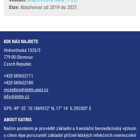
Stav:
Absolvoval od 2019 do 2021.
KDE NÁS NAJDETE
Hněvotínská 1333/5
779 00 Olomouc
Czech Republic
+420 585632111
+420 585632180
reception@imtm.upol.cz
info@imtm.cz
GPS: 49° 35´ 10.1869512" N, 17° 14´ 6.292305" E
ABOUT EATRIS
Naším posláním je provádět základní a translační biomedicínský výzkum
s cílem lépe porozumět základní příčině lidských infekčních onemocnění