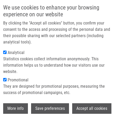
Přejít k hlavnímu obsahu
Main navigatio
We use cookies to enhance your browsing
Domů
experience on our website
O nás
By clicking the "Accept all cookies" button, you confirm your
Drobečková navigace
Domů
Tkadlecová Michaela
Partner institutions
consent to the access and processing of the personal data and
their possible sharing with our selected partners (including
Technologie a služby
Tkadlecová Michaela
analytical tools).
Výzkum
Analytical
Statistics cookies collect information anonymously. This
Kontakt
information helps us to understand how our visitors use our
E-shop
website.
E-mail:
michaela.tkadlecova01@upol.cz
Promotional
Skupiny:
BAKALÁŘSKÝ STUDENT,
They are designed for promotional purposes, measuring the
MAGISTERSKÝ STUDENT,
success of promotional campaigns, etc.
MEDCHEM
Wi
More info
Save preferences
Accept all cookies