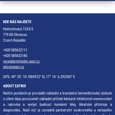
KDE NÁS NAJDETE
Hněvotínská 1333/5
779 00 Olomouc
Czech Republic
+420 585632111
+420 585632180
reception@imtm.upol.cz
info@imtm.cz
GPS: 49° 35´ 10.1869512" N, 17° 14´ 6.292305" E
ABOUT EATRIS
Naším posláním je provádět základní a translační biomedicínský výzkum
s cílem lépe porozumět základní příčině lidských infekčních onemocnění
a rakoviny a vyvíjet budoucí humánní léky, lékařské přístroje a
diagnostiku. Naší vizí je usnadnit partnerství soukromého a veřejného