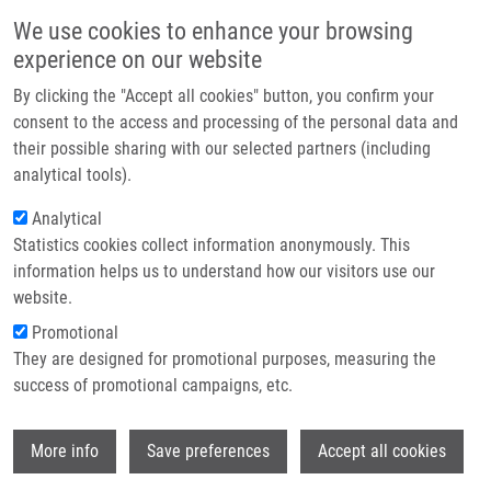
Přejít k hlavnímu obsahu
Main navigatio
We use cookies to enhance your browsing
Domů
experience on our website
O nás
By clicking the "Accept all cookies" button, you confirm your
Drobečková navigace
Domů
Džupinová Miriam
Partner institutions
consent to the access and processing of the personal data and
their possible sharing with our selected partners (including
Technologie a služby
Džupinová Miriam
analytical tools).
Výzkum
Analytical
Statistics cookies collect information anonymously. This
Kontakt
information helps us to understand how our visitors use our
E-shop
website.
E-mail:
miriam.dzupinova@upol.cz
Promotional
Skupiny:
ÚMTM, LEM, PERSONÁL
They are designed for promotional purposes, measuring the
success of promotional campaigns, etc.
Wi
More info
Save preferences
Accept all cookies