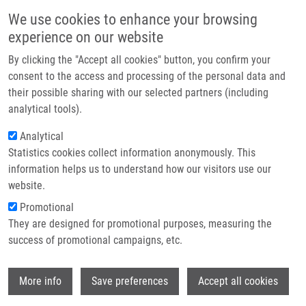
Přejít k hlavnímu obsahu
Main navigatio
We use cookies to enhance your browsing
Domů
experience on our website
O nás
By clicking the "Accept all cookies" button, you confirm your
Drobečková navigace
Domů
Growková Tereza
Partner institutions
consent to the access and processing of the personal data and
their possible sharing with our selected partners (including
Technologie a služby
Growková Tereza
analytical tools).
Výzkum
Analytical
Statistics cookies collect information anonymously. This
Kontakt
information helps us to understand how our visitors use our
E-shop
website.
E-mail:
tereza.growkova01@upol.cz
Promotional
Skupiny:
BAKALÁŘSKÝ STUDENT,
They are designed for promotional purposes, measuring the
ÚMTM, LEM
success of promotional campaigns, etc.
Wi
More info
Save preferences
Accept all cookies