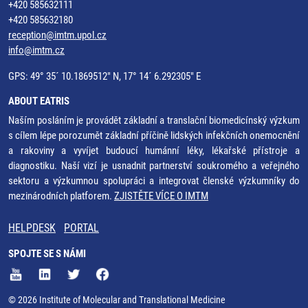
+420 585632111
+420 585632180
reception@imtm.upol.cz
info@imtm.cz
GPS: 49° 35´ 10.1869512" N, 17° 14´ 6.292305" E
ABOUT EATRIS
Naším posláním je provádět základní a translační biomedicínský výzkum
s cílem lépe porozumět základní příčině lidských infekčních onemocnění
a rakoviny a vyvíjet budoucí humánní léky, lékařské přístroje a
diagnostiku. Naší vizí je usnadnit partnerství soukromého a veřejného
sektoru a výzkumnou spolupráci a integrovat členské výzkumníky do
mezinárodních platforem.
ZJISTĚTE VÍCE O IMTM
HELPDESK
PORTAL
SPOJTE SE S NÁMI
© 2026 Institute of Molecular and Translational Medicine