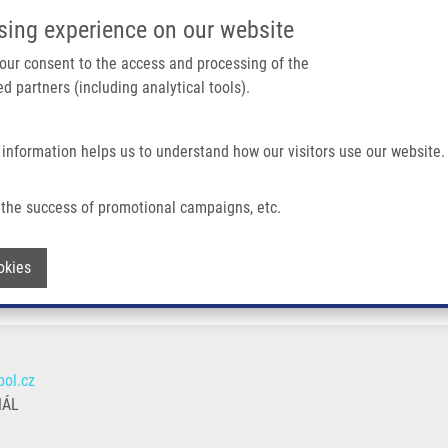
IMTM PORTÁL
PODPOŘTE V
sing experience on our website
Main navigation
 your consent to the access and processing of the
d partners (including analytical tools).
Domů
O nás
Partner institutions
Technologi
 information helps us to understand how our visitors use our website.
the success of promotional campaigns, etc.
Withdraw consent
okies
ol.cz
NÁL