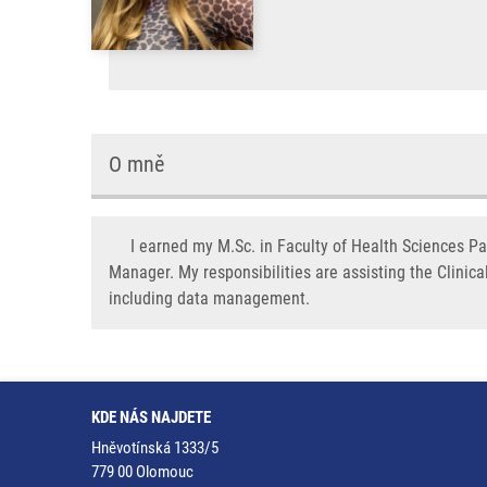
O mně
I earned my M.Sc. in Faculty of Health Sciences Pal
Manager. My responsibilities are assisting the Clinic
including data management.
KDE NÁS NAJDETE
Hněvotínská 1333/5
779 00 Olomouc