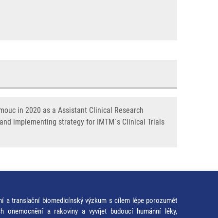
mouc in 2020 as a Assistant Clinical Research
 and implementing strategy for IMTM´s Clinical Trials
ní a translační biomedicínský výzkum s cílem lépe porozumět
ích onemocnění a rakoviny a vyvíjet budoucí humánní léky,