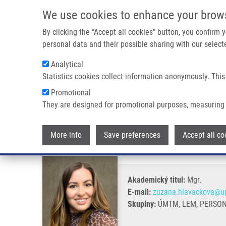
Přejít k hlavnímu obsahu
We use cookies to enhance your brow
By clicking the "Accept all cookies" button, you confirm
personal data and their possible sharing with our selecte
Analytical
Statistics cookies collect information anonymously. This
Drobečková navigace
Promotional
Domů
Hlaváčková Zuzana MSc.
They are designed for promotional purposes, measuring 
Hlaváčková Zuzana MSc.
More info
Save preferences
Accept all co
Akademický titul:
Mgr.
E-mail:
zuzana.hlavackova@up
Skupiny:
ÚMTM, LEM, PERSO