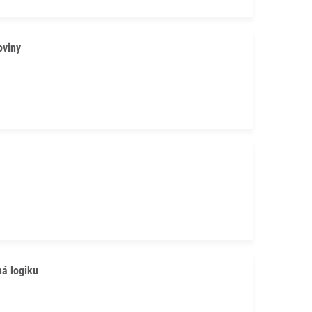
oviny
má logiku