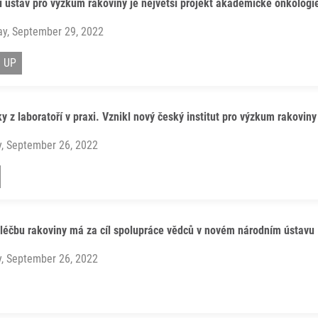
 ústav pro výzkum rakoviny je největší projekt akademické onkologi
ay, September 29, 2022
l UP
y z laboratoří v praxi. Vznikl nový český institut pro výzkum rakoviny
, September 26, 2022
 léčbu rakoviny má za cíl spolupráce vědců v novém národním ústavu
, September 26, 2022