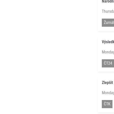
Národní
Thursd
Žurná
Výsledk
Monday
ČT24
Zlepšit
Monday
ČTK