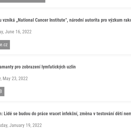
 vzniká „National Cancer Institute“, národní autorita pro výzkum rak
y, June 16, 2022
e.cz
manty pro zobrazení lymfatických uzlin
, May 23, 2022
B
: Lidé se budou do práce vracet infekční, změna v testování dětí ne
day, January 19, 2022