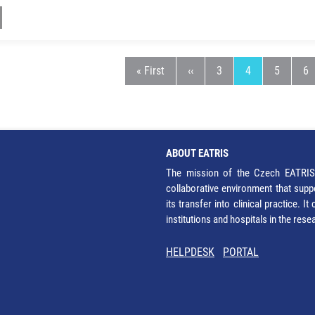
First page
Previous page
Page
Current page
Page
Pa
« First
‹‹
3
4
5
6
ABOUT EATRIS
The mission of the Czech EATRIS 
collaborative environment that supp
its transfer into clinical practice. 
institutions and hospitals in the res
HELPDESK
PORTAL