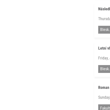
Následk
Thursda
Blesk.
Letní v
Friday,
Blesk.
Roman 
Sunday,
Fakul