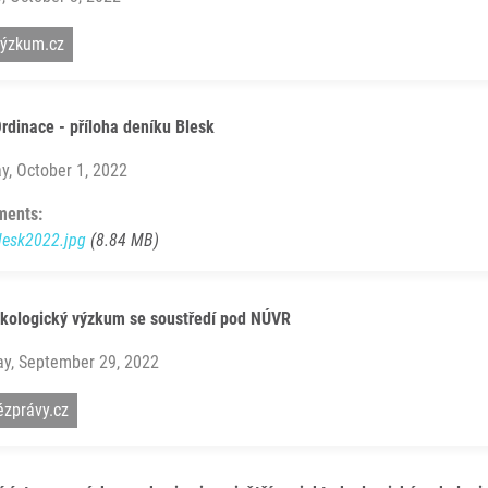
ýzkum.cz
rdinace - příloha deníku Blesk
y, October 1, 2022
ments:
lesk2022.jpg
(8.84 MB)
nkologický výzkum se soustředí pod NÚVR
ay, September 29, 2022
ézprávy.cz