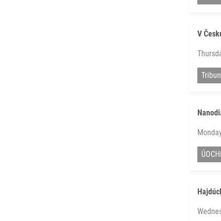
V Česku
Thursda
Tribun
Nanodia
Monday
ÚOCH
Hajdúch
Wednes