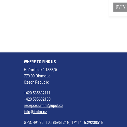
DVTV
WHERE TO FIND US
Hněvotínská 1333/5
779 00 Olomouc
Czech Republic
+420 585632111
+420 585632180
recepce.umtm@upol.cz
info@imtm.cz
GPS: 49° 35´ 10.1869512" N, 17° 14´ 6.292305" E