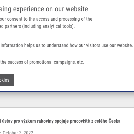
IMTM/EATRIS-CZ PORTAL
SUPPO
sing experience on our website
ain navigation
 your consent to the access and processing of the
d partners (including analytical tools).
Home
About us
Partner institutions
Infrastructure 
 information helps us to understand how our visitors use our website.
the success of promotional campaigns, etc.
Withdraw consent
okies
 ústav pro výzkum rakoviny spojuje pracoviště z celého Česka
, October 3, 2022