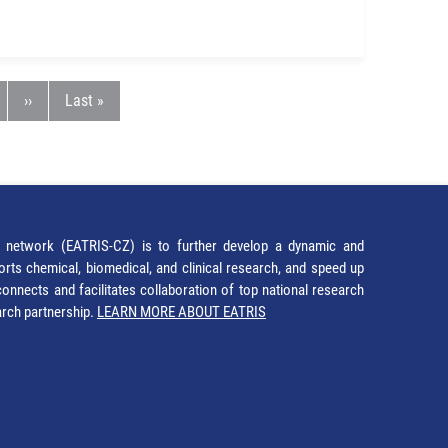
ge
Next page
Last page
››
Last »
network (EATRIS-CZ) is to further develop a dynamic and
orts chemical, biomedical, and clinical research, and speed up
It connects and facilitates collaboration of top national research
earch partnership.
LEARN MORE ABOUT EATRIS