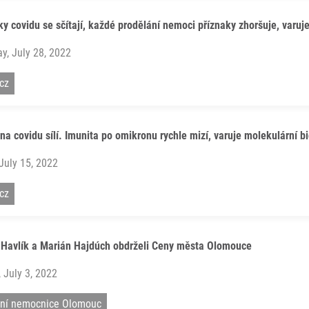
y covidu se sčítají, každé prodělání nemoci příznaky zhoršuje, varuj
y, July 28, 2022
cz
lna covidu sílí. Imunita po omikronu rychle mizí, varuje molekulární 
 July 15, 2022
cz
Havlík a Marián Hajdúch obdrželi Ceny města Olomouce
 July 3, 2022
tní nemocnice Olomouc