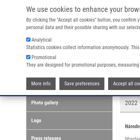
Skip to main content
We use cookies to enhance your brow
M
By clicking the "Accept all cookies" button, you confirm
personal data and their possible sharing with our selecte
Analytical
Statistics cookies collect information anonymously. This
Breadcrumb
Promotional
Home
Media About Us
They are designed for promotional purposes, measuring 
Media about us
More info
Save preferences
Accept all co
Media & PR
2022
Photo gallery
Logo
Národní
Press releases
Monday