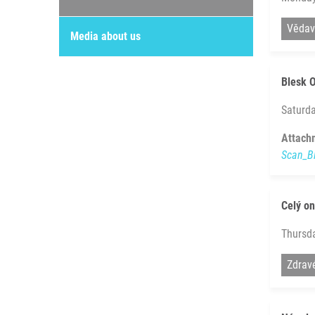
Vědav
Media about us
Blesk O
Saturda
Attach
Scan_B
Celý o
Thursd
Zdrav