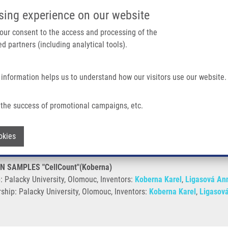
IMTM PORTÁL
PODPOŘTE V
sing experience on our website
Main navigation
 your consent to the access and processing of the
d partners (including analytical tools).
Domů
O nás
Partner institutions
Technologi
 information helps us to understand how our visitors use our website.
AMPLES "CellCount"(Koberna)
the success of promotional campaigns, etc.
 AMOUNT OF DNA IN SAMPLES "CellCou
Withdraw consent
okies
 SAMPLES "CellCount"(Koberna)
: Palacky University, Olomouc, Inventors:
Koberna Karel
,
Ligasová An
ship: Palacky University, Olomouc, Inventors:
Koberna Karel
,
Ligasov