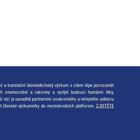
ní a translační biomedicínský výzkum s cílem lépe porozumět
ích onemocnění a rakoviny a vyvíjet budoucí humánní léky,
ší vizí je usnadnit partnerství soukromého a veřejného sektoru
at členské výzkumníky do mezinárodních platforem.
ZJISTĚTE