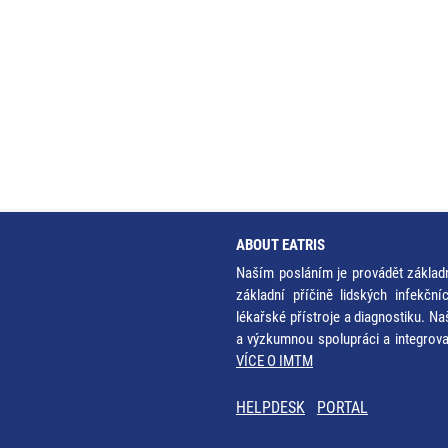
ABOUT EATRIS
Naším posláním je provádět základ
základní příčině lidských infekčn
lékařské přístroje a diagnostiku. Na
a výzkumnou spolupráci a integrov
VÍCE O IMTM
HELPDESK
PORTAL