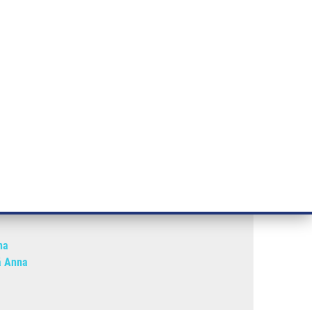
ÝZKUM RAKOVINY
INTRANET
PŘIHLÁSIT SE
CZECH
e a služby
Výzkum
Kontakt
E-shop
nt"(Koberna)
na
á Anna