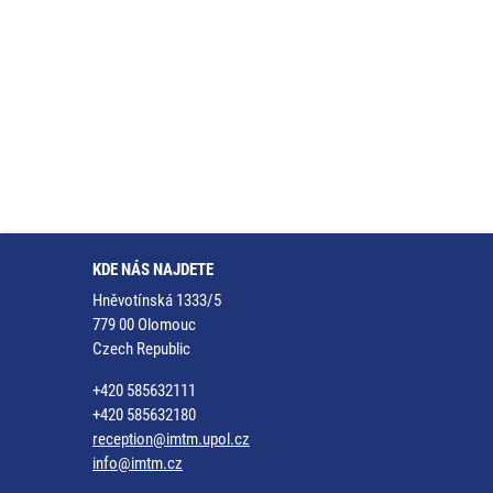
KDE NÁS NAJDETE
Hněvotínská 1333/5
779 00 Olomouc
Czech Republic
+420 585632111
+420 585632180
reception@imtm.upol.cz
info@imtm.cz