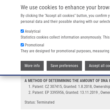
Přejít k hlavnímu obsahu
We use cookies to enhance your brow
By clicking the "Accept all cookies" button, you confirm
personal data and their possible sharing with our selecte
Analytical
Statistics cookies collect information anonymously. This
Drobečková navigace
Promotional
Domů
A METHOD OF DETERMINING THE AMOUNT OF DNA IN S
They are designed for promotional purposes, measuring 
A METHOD OF DETERMINING THE
More info
Save preferences
Accept all co
A METHOD OF DETERMINING THE AMOUNT OF DNA IN
Patent: CZ 307415, Granted: 1.8.2018, Ownership
Patent: EP 3395956, Granted: 13.11.2019 , Owner
Status: Terminated