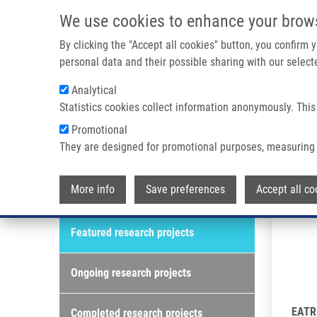
Přejít k hlavnímu obsahu
We use cookies to enhance your brow
By clicking the "Accept all cookies" button, you confirm
personal data and their possible sharing with our selecte
Analytical
Statistics cookies collect information anonymously. This
Drobečková navigace
Promotional
Domů
Featured Research Projects
They are designed for promotional purposes, measuring 
Featured research projects
More info
Save preferences
Accept all co
Research projects
Featured research projects
Ongoing research projects
EATR
Completed research projects