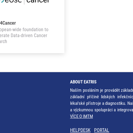
4Cancer
opean-wide foundation to
erate Data-driven Cancer
arch
ABOUT EATRIS
Naším posláním je provádět základ
základní příčině lidských infekčn
lékařské přístroje a diagnostiku. Na
a výzkumnou spolupráci a integrov
VÍCE O IMTM
HELPDESK
PORTAL