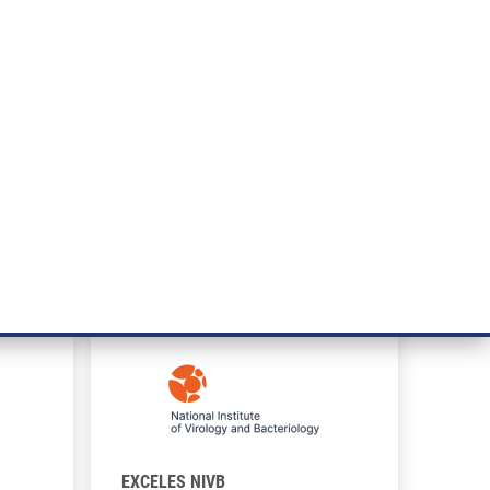
ÝZKUM RAKOVINY
INTRANET
PŘIHLÁSIT SE
CZECH
e a služby
Výzkum
Kontakt
E-shop
EXCELES NIVB