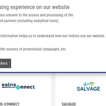
IMTM PORTÁL
PODPOŘTE V
sing experience on our website
Main navigation
 your consent to the access and processing of the
d partners (including analytical tools).
Domů
O nás
Partner institutions
Technologi
 information helps us to understand how our visitors use our website.
the success of promotional campaigns, etc.
Withdraw consent
okies
IS-CONNECT
SALVAGE