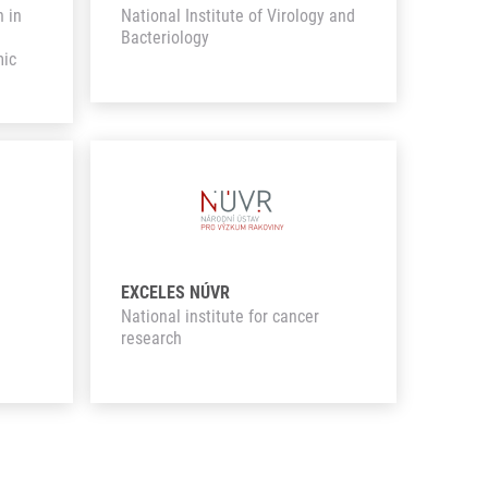
h in
National Institute of Virology and
Bacteriology
mic
EXCELES NÚVR
m
National institute for cancer
research