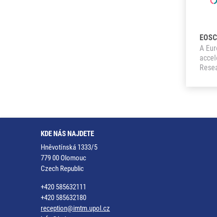
EOSC
A Eur
accel
Rese
KDE NÁS NAJDETE
Hněvotínská 1333/5
779 00 Olomouc
Czech Republic
+420 585632111
+420 585632180
reception@imtm.upol.cz