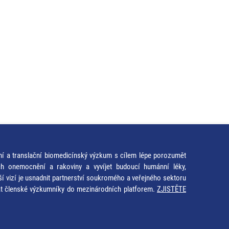
ní a translační biomedicínský výzkum s cílem lépe porozumět
ích onemocnění a rakoviny a vyvíjet budoucí humánní léky,
ší vizí je usnadnit partnerství soukromého a veřejného sektoru
at členské výzkumníky do mezinárodních platforem.
ZJISTĚTE