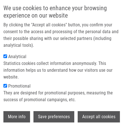
Přejít k hlavnímu obsahu
Main navigatio
We use cookies to enhance your browsing
Domů
experience on our website
O nás
By clicking the "Accept all cookies" button, you confirm your
Drobečková navigace
Domů
Partner institutions
consent to the access and processing of the personal data and
Non-ribosomal Cyclic Peptides: Specific Markers Of Fungal Infections
their possible sharing with our selected partners (including
Technologie a služby
analytical tools).
Non-ribosomal cyclic peptides:
Výzkum
Analytical
Specific markers of fungal infections
Statistics cookies collect information anonymously. This
Kontakt
information helps us to understand how our visitors use our
E-shop
website.
Promotional
JEGOROV, A.,
M. HAJDÚCH
, M. ŠULC, V.
They are designed for promotional purposes, measuring the
HAVLÍČEK
success of promotional campaigns, etc.
Non-ribosomal cyclic peptides: Specific
markers of fungal infections. Journal of
Wi
Mass Spectrometry. 2006, 41(5), 563-576,
More info
Save preferences
Accept all cookies
ISSN: 1076-5174, PMID:
16770826
,