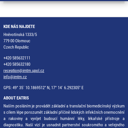
KDE NÁS NAJDETE
Hněvotínská 1333/5
779 00 Olomouc
Czech Republic
+420 585632111
+420 585632180
reception@imtm.upol.cz
info@imtm.cz
GPS: 49° 35´ 10.1869512" N, 17° 14´ 6.292305" E
ABOUT EATRIS
Naším posláním je provádět základní a translační biomedicínský výzkum
s cílem lépe porozumět základní příčině lidských infekčních onemocnění
a rakoviny a vyvíjet budoucí humánní léky, lékařské přístroje a
diagnostiku. Naší vizí je usnadnit partnerství soukromého a veřejného