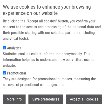
Přejít k hlavnímu obsahu
Main navigatio
We use cookies to enhance your browsing
Domů
experience on our website
O nás
By clicking the "Accept all cookies" button, you confirm your
Drobečková navigace
Domů
Novel Ratiometric Xanthene-based Probes For Protease Detection
Partner institutions
consent to the access and processing of the personal data and
their possible sharing with our selected partners (including
Technologie a služby
Novel ratiometric xanthene-based
analytical tools).
Výzkum
probes for protease detection
Analytical
Statistics cookies collect information anonymously. This
Kontakt
information helps us to understand how our visitors use our
E-shop
website.
OKOROCHENKOVA, Y., J. HLAVÁČ
Promotional
Novel ratiometric xanthene-based probes
They are designed for promotional purposes, measuring the
for protease detection. Dyes and Pigments.
success of promotional campaigns, etc.
2017, 143, 232-238, ISSN: 0143-7208,
Wi
More info
Save preferences
Accept all cookies