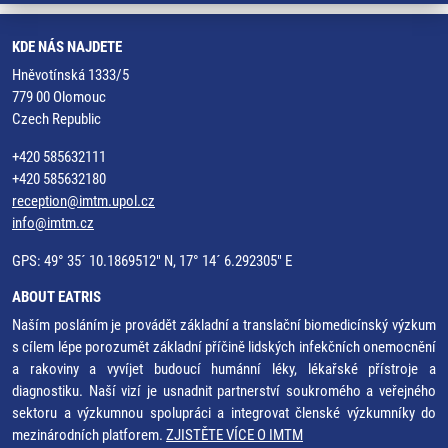
KDE NÁS NAJDETE
Hněvotínská 1333/5
779 00 Olomouc
Czech Republic
+420 585632111
+420 585632180
reception@imtm.upol.cz
info@imtm.cz
GPS: 49° 35´ 10.1869512" N, 17° 14´ 6.292305" E
ABOUT EATRIS
Naším posláním je provádět základní a translační biomedicínský výzkum
s cílem lépe porozumět základní příčině lidských infekčních onemocnění
a rakoviny a vyvíjet budoucí humánní léky, lékařské přístroje a
diagnostiku. Naší vizí je usnadnit partnerství soukromého a veřejného
sektoru a výzkumnou spolupráci a integrovat členské výzkumníky do
mezinárodních platforem.
ZJISTĚTE VÍCE O IMTM