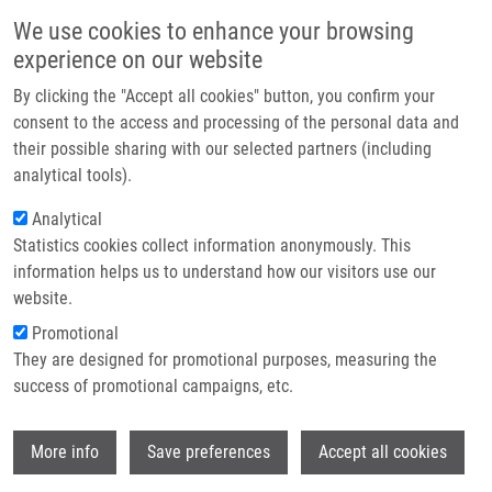
Přejít k hlavnímu obsahu
Main navigatio
We use cookies to enhance your browsing
Domů
experience on our website
O nás
By clicking the "Accept all cookies" button, you confirm your
Drobečková navigace
Domů
Partner institutions
consent to the access and processing of the personal data and
Photodynamic Therapy With TMPyP - Porphyrine Induces Mitotic
their possible sharing with our selected partners (including
Technologie a služby
Catastrophe And Microtubule Disorganization In HeLa And G361 Cells, a
analytical tools).
Comprehensive View Of The Action Of The Photosensitizer
Výzkum
Analytical
Photodynamic therapy with TMPyP -
Statistics cookies collect information anonymously. This
Kontakt
information helps us to understand how our visitors use our
Porphyrine induces mitotic
E-shop
website.
catastrophe and microtubule
Promotional
disorganization in HeLa and G361
They are designed for promotional purposes, measuring the
success of promotional campaigns, etc.
cells, a comprehensive view of the
action of the photosensitizer
Wi
More info
Save preferences
Accept all cookies