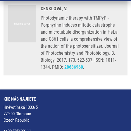
CENKLOVÁ, V.
Photodynamic therapy with TMPyP -
Porphyrine induces mitotic catastrophe
and microtubule disorganization in HeLa
and G361 cells, a comprehensive view of
the action of the photosensitizer. Journal
of Photochemistry and Photobiology. B,
Biology. 2017, 173, 522-537, ISSN: 1011-
1344, PMID:
28686960
,
KDE NÁS NAJDETE
Hněvotínská 1333/5
779 00 Olomouc
Czech Republic