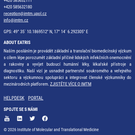
+420 585632111
+420 585632180
reception@imtm.upol.cz
info@imtm.cz
GPS: 49° 35´ 10.1869512" N, 17° 14´ 6.292305" E
ABOUT EATRIS
Naším posláním je provádět základní a translační biomedicínský výzkum
s cílem lépe porozumět základní příčině lidských infekčních onemocnění
a rakoviny a vyvíjet budoucí humánní léky, lékařské přístroje a
diagnostiku. Naší vizí je usnadnit partnerství soukromého a veřejného
sektoru a výzkumnou spolupráci a integrovat členské výzkumníky do
mezinárodních platforem.
ZJISTĚTE VÍCE O IMTM
HELPDESK
PORTAL
SPOJTE SE S NÁMI
© 2026 Institute of Molecular and Translational Medicine