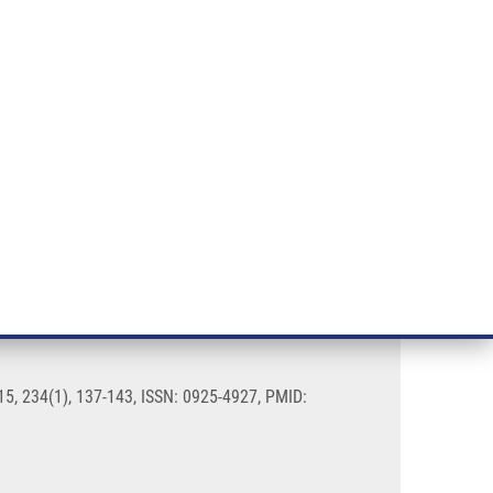
ÝZKUM RAKOVINY
INTRANET
PŘIHLÁSIT SE
CZECH
e a služby
Výzkum
Kontakt
E-shop
15, 234(1), 137-143, ISSN: 0925-4927, PMID: