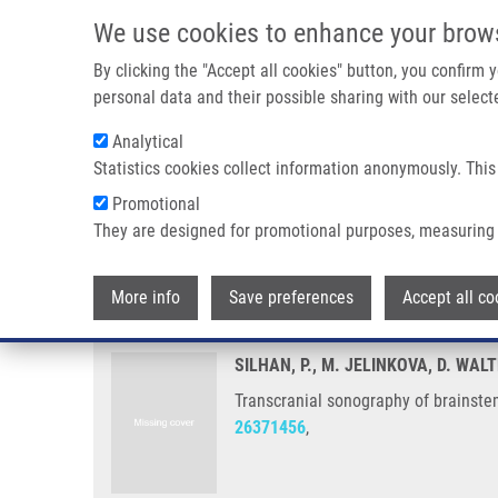
Přejít k hlavnímu obsahu
We use cookies to enhance your brow
By clicking the "Accept all cookies" button, you confirm
personal data and their possible sharing with our selecte
Analytical
Statistics cookies collect information anonymously. This
Drobečková navigace
Promotional
Domů
Transcranial Sonography Of Brainstem Structures In Pan
They are designed for promotional purposes, measuring 
Transcranial sonography of brai
More info
Save preferences
Accept all co
SILHAN, P., M. JELINKOVA, D. WAL
Transcranial sonography of brainste
26371456
,