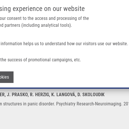
IMTM PORTÁL
PODPOŘTE V
sing experience on our website
Main navigation
 your consent to the access and processing of the
d partners (including analytical tools).
Domů
O nás
Partner institutions
Technologi
 information helps us to understand how our visitors use our website.
ic Disorder
the success of promotional campaigns, etc.
nstem structures in panic disorder
Withdraw consent
okies
TER, J. PRASKO, R. HERZIG, K. LANGOVÁ, D. SKOLOUDIK
m structures in panic disorder. Psychiatry Research-Neuroimaging. 20