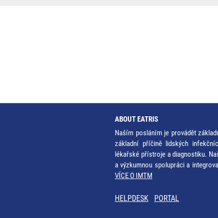
ABOUT EATRIS
Naším posláním je provádět základ
základní příčině lidských infekčn
lékařské přístroje a diagnostiku. Na
a výzkumnou spolupráci a integrov
VÍCE O IMTM
HELPDESK
PORTAL