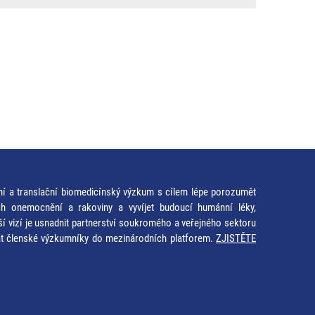
ní a translační biomedicínský výzkum s cílem lépe porozumět
ích onemocnění a rakoviny a vyvíjet budoucí humánní léky,
ší vizí je usnadnit partnerství soukromého a veřejného sektoru
at členské výzkumníky do mezinárodních platforem.
ZJISTĚTE