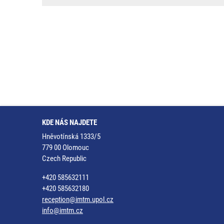
KDE NÁS NAJDETE
Hněvotínská 1333/5
779 00 Olomouc
Czech Republic
+420 585632111
+420 585632180
reception@imtm.upol.cz
info@imtm.cz