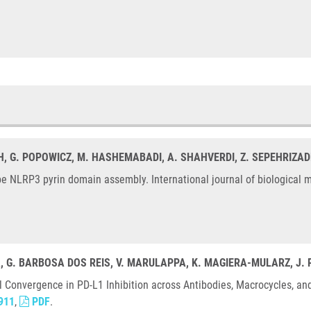
H, G. POPOWICZ, M. HASHEMABADI, A. SHAHVERDI, Z. SEPEHRIZAD
 NLRP3 pyrin domain assembly. International journal of biological m
A, G. BARBOSA DOS REIS, V. MARULAPPA, K. MAGIERA-MULARZ, J.
l Convergence in PD-L1 Inhibition across Antibodies, Macrocycles, an
911
,
PDF
.