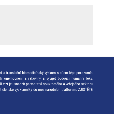
ní a translační biomedicínský výzkum s cílem lépe porozumět
ích onemocnění a rakoviny a vyvíjet budoucí humánní léky,
ší vizí je usnadnit partnerství soukromého a veřejného sektoru
at členské výzkumníky do mezinárodních platforem.
ZJISTĚTE