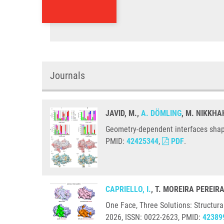
Journals
JAVID, M.,
A. DÖMLING
, M. NIKKHA
Geometry-dependent interfaces shape
PMID:
42425344
,
PDF
.
CAPRIELLO, I.
, T. MOREIRA PEREIR
One Face, Three Solutions: Structura
2026, ISSN: 0022-2623, PMID:
42389