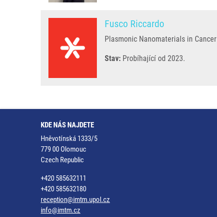
Fusco Riccardo
Plasmonic Nanomaterials in Cancer
Stav:
Probíhající od 2023.
KDE NÁS NAJDETE
Hněvotínská 1333/5
779 00 Olomouc
Czech Republic
+420 585632111
+420 585632180
reception@imtm.upol.cz
info@imtm.cz