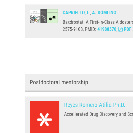
CAPRIELLO, I.
,
A. DÖMLING
Baxdrostat: A First-in-Class Aldoste
2575-9108, PMID:
41988370
,
PDF
.
Postdoctoral mentorship
Reyes Romero Atilio Ph.D.
Accellerated Drug Discovery and Sc