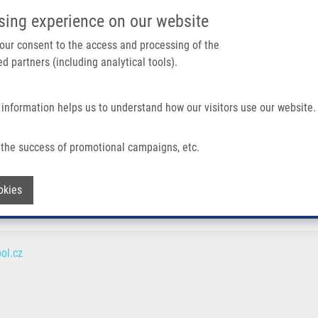
IMTM PORTÁL
PODPOŘTE V
sing experience on our website
Main navigation
 your consent to the access and processing of the
d partners (including analytical tools).
Domů
O nás
Partner institutions
Technologi
 information helps us to understand how our visitors use our website.
the success of promotional campaigns, etc.
Withdraw consent
okies
ol.cz