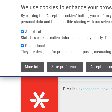
Přejít k hlavnímu obsahu
We use cookies to enhance your brow
By clicking the "Accept all cookies" button, you confirm
personal data and their possible sharing with our selecte
Analytical
Statistics cookies collect information anonymously. This
Drobečková navigace
Promotional
Domů
Dömling Alexander PhD.
They are designed for promotional purposes, measuring 
Dömling Alexander PhD.
More info
Save preferences
Accept all co
E-mail:
alexander.domling@up