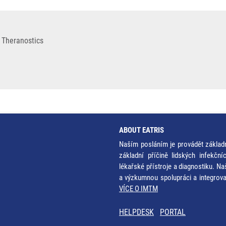
 Theranostics
ABOUT EATRIS
Naším posláním je provádět základ
základní příčině lidských infekčn
lékařské přístroje a diagnostiku. Na
a výzkumnou spolupráci a integrov
VÍCE O IMTM
HELPDESK
PORTAL