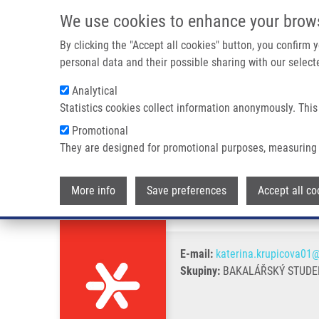
Přejít k hlavnímu obsahu
We use cookies to enhance your brow
By clicking the "Accept all cookies" button, you confirm
personal data and their possible sharing with our selecte
Analytical
Statistics cookies collect information anonymously. This
Drobečková navigace
Promotional
Domů
Krupicová Kateřina
They are designed for promotional purposes, measuring 
Krupicová Kateřina
More info
Save preferences
Accept all co
E-mail:
katerina.krupicova01@
Skupiny:
BAKALÁŘSKÝ STUDEN