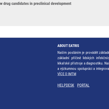
ew drug candidates in preclinical development
ABOUT EATRIS
Naším posláním je provádět základ
základní příčině lidských infekčn
lékařské přístroje a diagnostiku. Na
a výzkumnou spolupráci a integrov
VÍCE O IMTM
HELPDESK
PORTAL