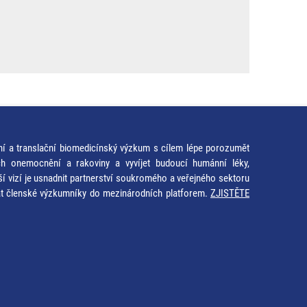
ní a translační biomedicínský výzkum s cílem lépe porozumět
ích onemocnění a rakoviny a vyvíjet budoucí humánní léky,
ší vizí je usnadnit partnerství soukromého a veřejného sektoru
at členské výzkumníky do mezinárodních platforem.
ZJISTĚTE