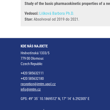
Study of the basic pharmacokinetic properties of a n
Vedoucí:
Lišková Barbora Ph.D.
Stav:
Absolvoval od 2019 do 2021.
KDE NÁS NAJDETE
Hněvotínská 1333/5
779 00 Olomouc
Czech Republic
+420 585632111
+420 585632180
reception@imtm.upol.cz
info@imtm.cz
GPS: 49° 35´ 10.1869512" N, 17° 14´ 6.292305" E