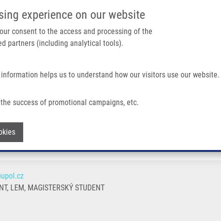
IMTM PORTÁL
PODPOŘTE V
sing experience on our website
Main navigation
 your consent to the access and processing of the
d partners (including analytical tools).
Domů
O nás
Partner institutions
Technologi
 information helps us to understand how our visitors use our website.
the success of promotional campaigns, etc.
Withdraw consent
okies
upol.cz
T, LEM, MAGISTERSKÝ STUDENT