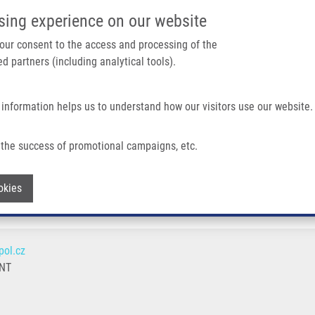
IMTM PORTÁL
PODPOŘTE V
sing experience on our website
Main navigation
 your consent to the access and processing of the
d partners (including analytical tools).
Domů
O nás
Partner institutions
Technologi
 information helps us to understand how our visitors use our website.
the success of promotional campaigns, etc.
Withdraw consent
okies
pol.cz
NT