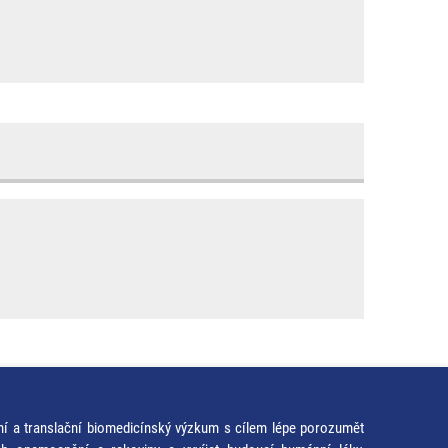
ní a translační biomedicínský výzkum s cílem lépe porozumět