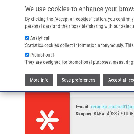
Přejít k hlavnímu obsahu
We use cookies to enhance your brow
By clicking the "Accept all cookies" button, you confirm
personal data and their possible sharing with our selecte
Analytical
Statistics cookies collect information anonymously. This
Drobečková navigace
Promotional
Domů
Šťastná Veronika
They are designed for promotional purposes, measuring 
Šťastná Veronika
More info
Save preferences
Accept all co
E-mail:
veronika.stastna01@u
Skupiny:
BAKALÁŘSKÝ STUDE