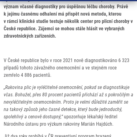
význam včasné diagnostiky pro úspěšnou léčbu choroby. Právě
k jejímu časnému odhalení má přispět nová metoda, kterou
v rámci klinické studie testuje několik center pro plicní choroby v
České republice. Zájemci se mohou stále hlásit ve vybraných
zdravotnických zařízeních.
V České republice bylo v roce 2021 nově diagnostikováno 6 323
případů tohoto závažného onemocnění a ve stejném roce
zemřelo 4 886 pacientů.
„Rakovina plic je vyléčitelné onemocnění, pokud se diagnostikuje
včas. Bohužel, přes 80 procent pacientů přichází až s pokročilým a
nevyléčitelným onemocněním. Proto je velmi důležité zaměřit se
na takový způsob jeho časné detekce, který bude jednoduchý,
spolehlivý a cenově dostupný,“
upozorňuje lékařský ředitel
Národního ústavu pro výzkum rakoviny Marián Hajdúch.
Již dva roky probíhá v ČR
preventivní program hrazený