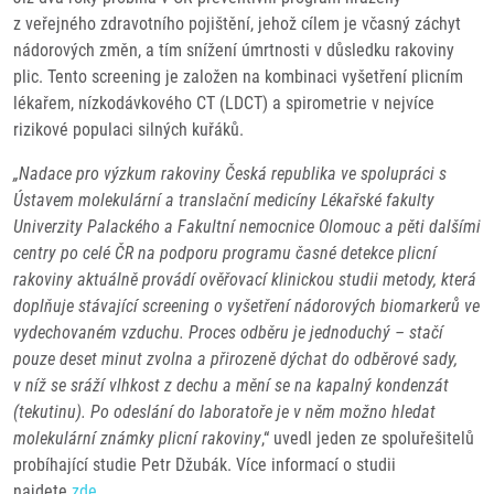
z veřejného zdravotního pojištění, jehož cílem je včasný záchyt
nádorových změn, a tím snížení úmrtnosti v důsledku rakoviny
plic.
Tento screening je založen na kombinaci vyšetření plicním
lékařem, nízkodávkového CT (LDCT) a spirometrie v nejvíce
rizikové populaci silných kuřáků.
„Nadace pro výzkum rakoviny Česká republika ve spolupráci s
Ústavem molekulární a translační medicíny Lékařské fakulty
Univerzity Palackého a Fakultní nemocnice Olomouc a pěti dalšími
centry po celé ČR na podporu programu časné detekce plicní
rakoviny aktuálně provádí ověřovací klinickou studii metody, která
doplňuje stávající screening o vyšetření nádorových biomarkerů ve
vydechovaném vzduchu. Proces odběru je jednoduchý – stačí
pouze deset minut zvolna a přirozeně dýchat do odběrové sady,
v níž se sráží vlhkost z dechu a mění se na kapalný kondenzát
(tekutinu). Po odeslání do laboratoře je v něm možno hledat
molekulární známky plicní rakoviny
,“ uvedl jeden ze spoluřešitelů
probíhající studie Petr Džubák. Více informací o studii
najdete
zde
.