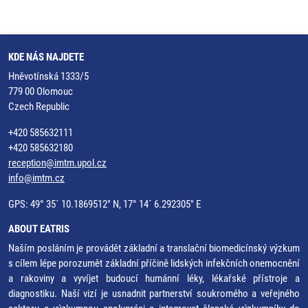
KDE NÁS NAJDETE
Hněvotínská 1333/5
779 00 Olomouc
Czech Republic
+420 585632111
+420 585632180
reception@imtm.upol.cz
info@imtm.cz
GPS: 49° 35´ 10.1869512" N, 17° 14´ 6.292305" E
ABOUT EATRIS
Naším posláním je provádět základní a translační biomedicínský výzkum
s cílem lépe porozumět základní příčině lidských infekčních onemocnění
a rakoviny a vyvíjet budoucí humánní léky, lékařské přístroje a
diagnostiku. Naší vizí je usnadnit partnerství soukromého a veřejného