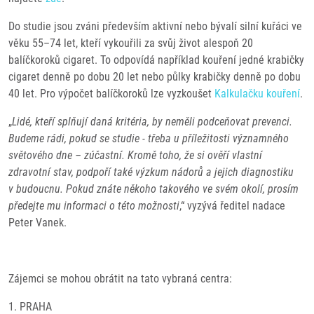
Do studie jsou zváni především aktivní nebo bývalí silní kuřáci ve
věku 55–74 let, kteří vykouřili za svůj život alespoň 20
balíčkoroků cigaret. To odpovídá například kouření jedné krabičky
cigaret denně po dobu 20 let nebo půlky krabičky denně po dobu
40 let. Pro výpočet balíčkoroků lze vyzkoušet
Kalkulačku kouření
.
„
Lidé, kteří splňují daná kritéria, by neměli podceňovat prevenci.
Budeme rádi, pokud se studie - třeba u příležitosti významného
světového dne – zúčastní. Kromě toho, že si ověří vlastní
zdravotní stav, podpoří také výzkum nádorů a jejich diagnostiku
v budoucnu. Pokud znáte někoho takového ve svém okolí, prosím
předejte mu informaci o této možnosti
,“ vyzývá ředitel nadace
Peter Vanek.
Zájemci se mohou obrátit na tato vybraná centra:
1. PRAHA