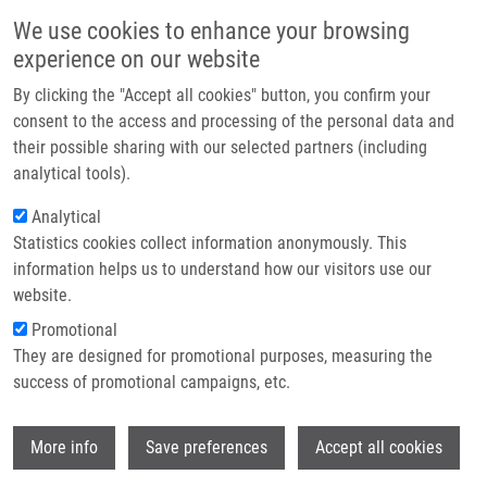
Přejít k hlavnímu obsahu
Main navigatio
We use cookies to enhance your browsing
Domů
experience on our website
O nás
By clicking the "Accept all cookies" button, you confirm your
Drobečková navigace
Domů
Press Releases
Partner institutions
consent to the access and processing of the personal data and
Rakovina Plic Je Vyléčitelná, Když Je Odhalena Včas. K Tomu Má
their possible sharing with our selected partners (including
Technologie a služby
Pomoct Nová Metoda.
analytical tools).
Výzkum
Analytical
Rakovina plic je vyléčitelná, když je
Statistics cookies collect information anonymously. This
Kontakt
odhalena včas. K tomu má pomoct
information helps us to understand how our visitors use our
nová metoda.
E-shop
website.
Promotional
They are designed for promotional purposes, measuring the
Úterý, 30. Červenec, 2024
success of promotional campaigns, etc.
Olomouc (30. července 2024) –
U příležitosti Světového dne boje
Wi
More info
Save preferences
Accept all cookies
proti rakovině plic, který si připomínáme 1. srpna, je třeba
upozornit nejen na závažnost tohoto onemocnění, ale i zásadní