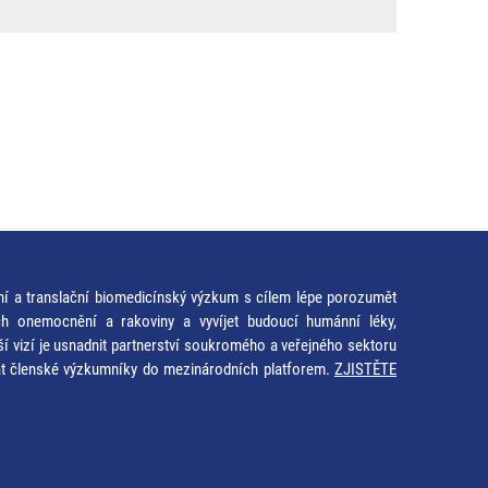
ní a translační biomedicínský výzkum s cílem lépe porozumět
ích onemocnění a rakoviny a vyvíjet budoucí humánní léky,
ší vizí je usnadnit partnerství soukromého a veřejného sektoru
at členské výzkumníky do mezinárodních platforem.
ZJISTĚTE