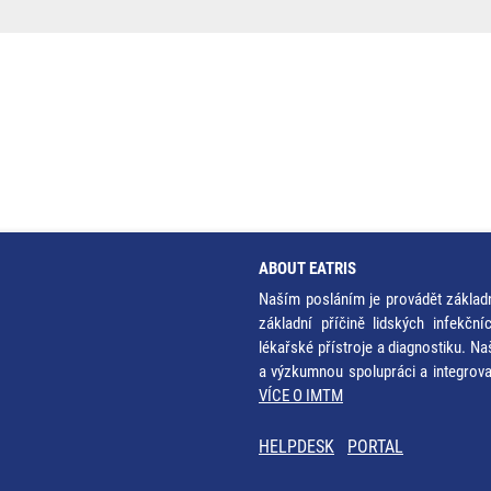
ABOUT EATRIS
Naším posláním je provádět základ
základní příčině lidských infekčn
lékařské přístroje a diagnostiku. Na
a výzkumnou spolupráci a integrov
VÍCE O IMTM
HELPDESK
PORTAL