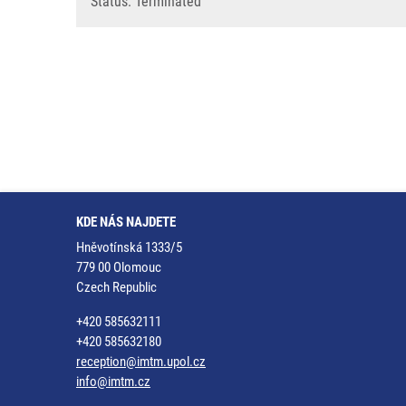
Status: Terminated
KDE NÁS NAJDETE
Hněvotínská 1333/5
779 00 Olomouc
Czech Republic
+420 585632111
+420 585632180
reception@imtm.upol.cz
info@imtm.cz