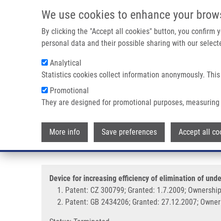
Přejít k hlavnímu obsahu
We use cookies to enhance your brow
By clicking the "Accept all cookies" button, you confirm
personal data and their possible sharing with our selecte
Analytical
Statistics cookies collect information anonymously. This
Drobečková navigace
Promotional
Domů
Device For Increasing Efficiency Of Elimination Of Undes
They are designed for promotional purposes, measuring 
Device for increasing efficiency 
More info
Save preferences
Accept all co
a liquid (Doležal)
Device for increasing efficiency of elimination of und
Patent: CZ 300799; Granted: 1.7.2009; Ownership:
Patent: GB 2434206; Granted: 27.12.2007; Owners