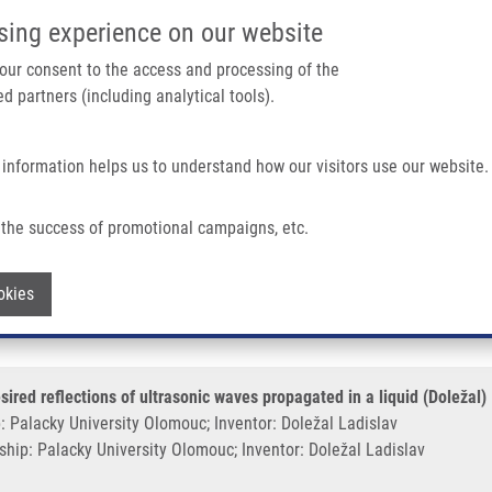
IMTM PORTÁL
PODPOŘTE V
sing experience on our website
Main navigation
 your consent to the access and processing of the
d partners (including analytical tools).
Domů
O nás
Partner institutions
Technologi
 information helps us to understand how our visitors use our website.
ired Reflections Of Ultrasonic Waves Propagated In a Liquid (Doležal)
the success of promotional campaigns, etc.
of elimination of undesired reflections 
Withdraw consent
okies
esired reflections of ultrasonic waves propagated in a liquid (Doležal)
 Palacky University Olomouc; Inventor: Doležal Ladislav
hip: Palacky University Olomouc; Inventor: Doležal Ladislav