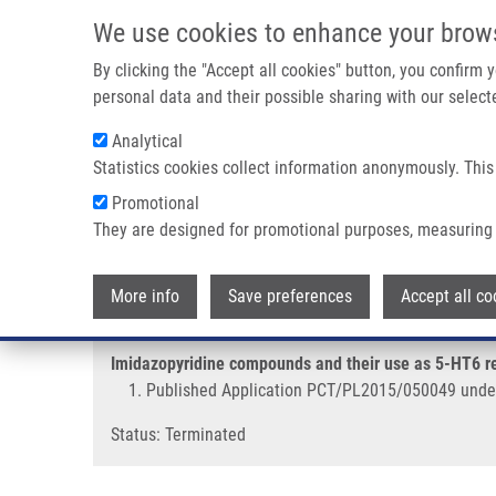
Přejít k hlavnímu obsahu
We use cookies to enhance your brow
By clicking the "Accept all cookies" button, you confirm
personal data and their possible sharing with our selecte
Analytical
Statistics cookies collect information anonymously. This
Drobečková navigace
Promotional
Domů
Imidazopyridine Compounds And Their Use As 5-HT6 Rec
They are designed for promotional purposes, measuring 
Imidazopyridine compounds and t
More info
Save preferences
Accept all co
Imidazopyridine compounds and their use as 5-HT6 re
Published Application PCT/PL2015/050049 unde
Status: Terminated