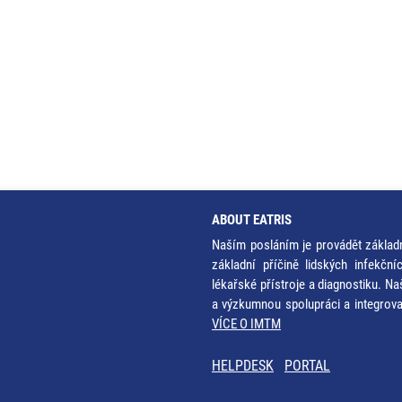
ABOUT EATRIS
Naším posláním je provádět základ
základní příčině lidských infekčn
lékařské přístroje a diagnostiku. Na
a výzkumnou spolupráci a integrov
VÍCE O IMTM
HELPDESK
PORTAL