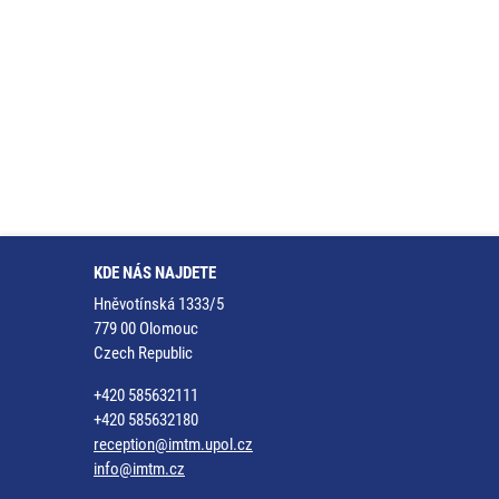
KDE NÁS NAJDETE
Hněvotínská 1333/5
779 00 Olomouc
Czech Republic
+420 585632111
+420 585632180
reception@imtm.upol.cz
info@imtm.cz