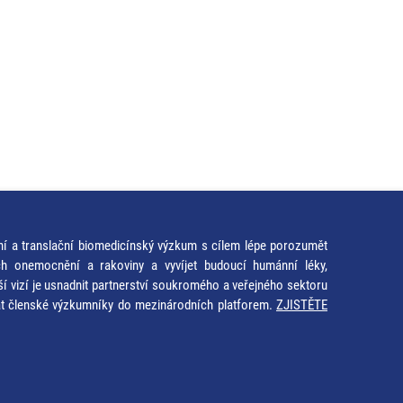
ní a translační biomedicínský výzkum s cílem lépe porozumět
ích onemocnění a rakoviny a vyvíjet budoucí humánní léky,
ší vizí je usnadnit partnerství soukromého a veřejného sektoru
at členské výzkumníky do mezinárodních platforem.
ZJISTĚTE