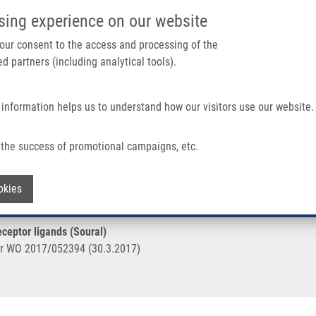
IMTM PORTÁL
PODPOŘTE V
sing experience on our website
Main navigation
 your consent to the access and processing of the
d partners (including analytical tools).
Domů
O nás
Partner institutions
Technologi
 information helps us to understand how our visitors use our website.
eptor Ligands (Soural)
the success of promotional campaigns, etc.
heir use as 5-HT6 receptor ligands (So
Withdraw consent
okies
ceptor ligands (Soural)
r WO 2017/052394 (30.3.2017)