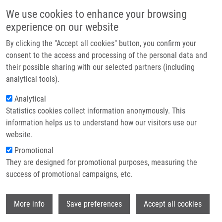
Přejít k hlavnímu obsahu
Main navigatio
We use cookies to enhance your browsing
Domů
experience on our website
O nás
By clicking the "Accept all cookies" button, you confirm your
Drobečková navigace
Domů
MCOPPB FOR USE AS MEDICAMENT (Mistrík)
Partner institutions
consent to the access and processing of the personal data and
their possible sharing with our selected partners (including
Technologie a služby
MCOPPB FOR USE AS MEDICAMENT
analytical tools).
Výzkum
(Mistrík)
Analytical
Statistics cookies collect information anonymously. This
Kontakt
information helps us to understand how our visitors use our
E-shop
website.
MCOPPB FOR USE AS MEDICAMENT (Mistrík)
Promotional
Published Application EP 18166780.9 under EP
They are designed for promotional purposes, measuring the
3552605 (16.10.2019)
success of promotional campaigns, etc.
Published Application PCT/CZ2019/059320 under WO
2019/197564 (17.10.2019)
Wi
More info
Save preferences
Accept all cookies
Status: Patent pending, Available