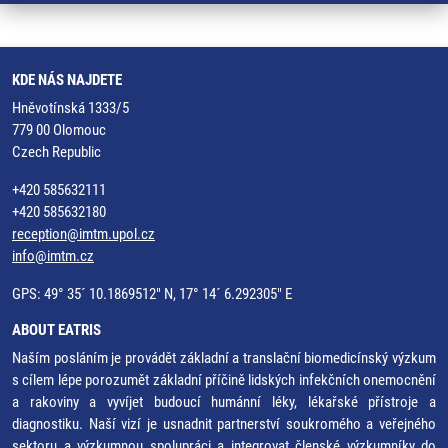
KDE NÁS NAJDETE
Hněvotínská 1333/5
779 00 Olomouc
Czech Republic
+420 585632111
+420 585632180
reception@imtm.upol.cz
info@imtm.cz
GPS: 49° 35´ 10.1869512" N, 17° 14´ 6.292305" E
ABOUT EATRIS
Naším posláním je provádět základní a translační biomedicínský výzkum
s cílem lépe porozumět základní příčině lidských infekčních onemocnění
a rakoviny a vyvíjet budoucí humánní léky, lékařské přístroje a
diagnostiku. Naší vizí je usnadnit partnerství soukromého a veřejného
sektoru a výzkumnou spolupráci a integrovat členské výzkumníky do