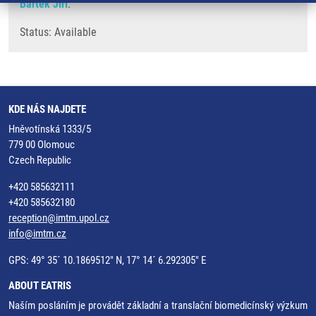
Bártek Jiří
.
Status: Available
KDE NÁS NAJDETE
Hněvotínská 1333/5
779 00 Olomouc
Czech Republic
+420 585632111
+420 585632180
reception@imtm.upol.cz
info@imtm.cz
GPS: 49° 35´ 10.1869512" N, 17° 14´ 6.292305" E
ABOUT EATRIS
Naším posláním je provádět základní a translační biomedicínský výzkum