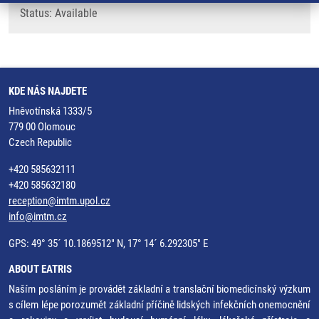
Status: Available
KDE NÁS NAJDETE
Hněvotínská 1333/5
779 00 Olomouc
Czech Republic
+420 585632111
+420 585632180
reception@imtm.upol.cz
info@imtm.cz
GPS: 49° 35´ 10.1869512" N, 17° 14´ 6.292305" E
ABOUT EATRIS
Naším posláním je provádět základní a translační biomedicínský výzkum
s cílem lépe porozumět základní příčině lidských infekčních onemocnění