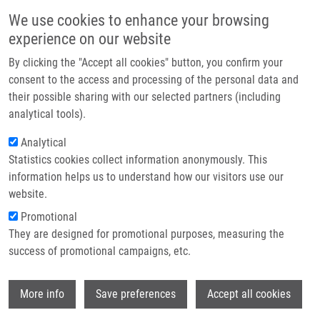
Přejít k hlavnímu obsahu
Main navigatio
We use cookies to enhance your browsing
Domů
experience on our website
O nás
By clicking the "Accept all cookies" button, you confirm your
Drobečková navigace
Domů
SURFACE MODIFIED PARTICLES (Cígler)
Partner institutions
consent to the access and processing of the personal data and
their possible sharing with our selected partners (including
Technologie a služby
SURFACE MODIFIED PARTICLES
analytical tools).
Výzkum
(Cígler)
Analytical
Statistics cookies collect information anonymously. This
Kontakt
information helps us to understand how our visitors use our
E-shop
website.
SURFACE MODIFIED PARTICLES (Cígler)
Promotional
Patent: CZ 309422; Granted: 28.12.2022; Ownership:
They are designed for promotional purposes, measuring the
Institute of Organic Chemistry and Biochemistry CAS,
success of promotional campaigns, etc.
Palacky University Olomouc; Inventors:
Hajdúch
Marián
,
Jaworek Hana
,
Ondra Martin
,
Kubíčková Agáta
Wi
Published Application PCT/CZ2021/050103 under WO
More info
Save preferences
Accept all cookies
2022/068982 (7.4.2022)