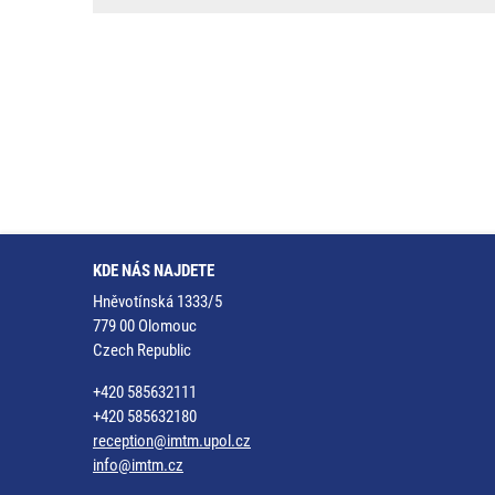
KDE NÁS NAJDETE
Hněvotínská 1333/5
779 00 Olomouc
Czech Republic
+420 585632111
+420 585632180
reception@imtm.upol.cz
info@imtm.cz