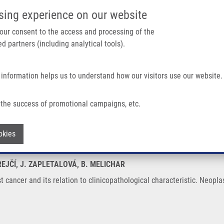
IMTM PORTÁL
PODPOŘTE V
sing experience on our website
Main navigation
 your consent to the access and processing of the
d partners (including analytical tools).
Domů
O nás
Partner institutions
Technologi
 information helps us to understand how our visitors use our website.
ation To Clinicopathological Characteristic
the success of promotional campaigns, etc.
east cancer and its relation to clinicop
Withdraw consent
okies
REJČÍ, J. ZAPLETALOVÁ, B. MELICHAR
t cancer and its relation to clinicopathological characteristic. Neop