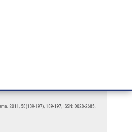
ÝZKUM RAKOVINY
INTRANET
PŘIHLÁSIT SE
CZECH
e a služby
Výzkum
Kontakt
E-shop
athological characteristic
lasma. 2011, 58(189-197), 189-197, ISSN: 0028-2685,