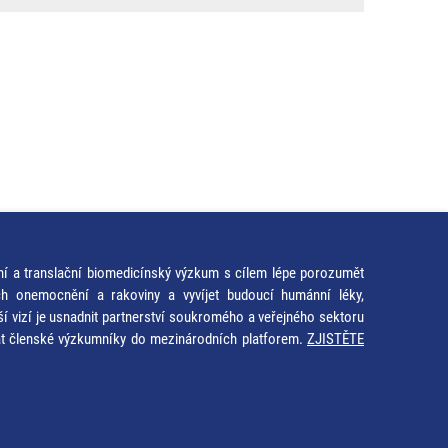
ní a translační biomedicínský výzkum s cílem lépe porozumět
ích onemocnění a rakoviny a vyvíjet budoucí humánní léky,
ší vizí je usnadnit partnerství soukromého a veřejného sektoru
at členské výzkumníky do mezinárodních platforem.
ZJISTĚTE