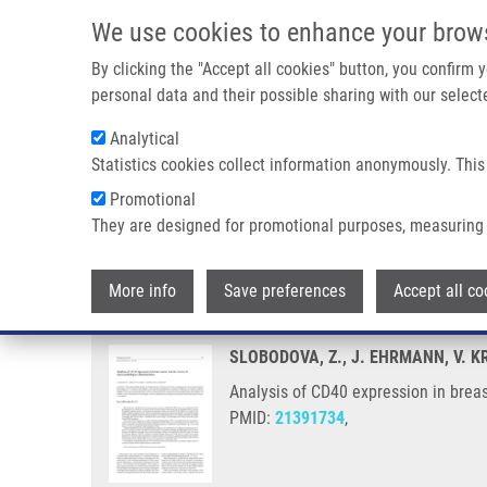
Přejít k hlavnímu obsahu
We use cookies to enhance your brow
By clicking the "Accept all cookies" button, you confirm
personal data and their possible sharing with our selecte
Analytical
Statistics cookies collect information anonymously. This
Drobečková navigace
Promotional
Domů
Analysis Of CD40 Expression In Breast Cancer And Its Rel
They are designed for promotional purposes, measuring 
Analysis of CD40 expression in br
More info
Save preferences
Accept all co
SLOBODOVA, Z., J. EHRMANN, V. K
Analysis of CD40 expression in breas
PMID:
21391734
,