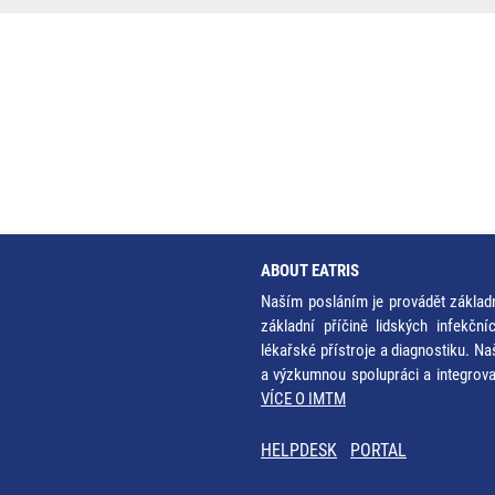
ABOUT EATRIS
Naším posláním je provádět základ
základní příčině lidských infekčn
lékařské přístroje a diagnostiku. Na
a výzkumnou spolupráci a integrov
VÍCE O IMTM
HELPDESK
PORTAL