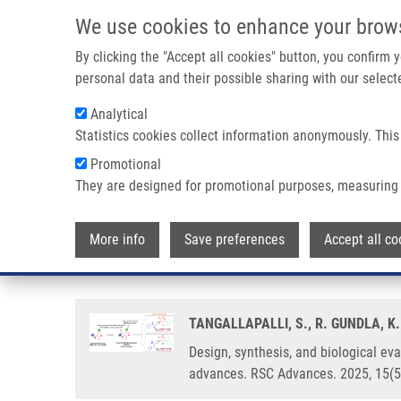
Přejít k hlavnímu obsahu
We use cookies to enhance your brow
By clicking the "Accept all cookies" button, you confirm
personal data and their possible sharing with our selecte
Analytical
Statistics cookies collect information anonymously. This
Drobečková navigace
Promotional
Domů
Design, Synthesis, And Biological Evaluation Of Novel 3-
They are designed for promotional purposes, measuring 
Design, synthesis, and biologica
More info
Save preferences
Accept all co
interleukin-2-inducible T-cell k
TANGALLAPALLI, S., R. GUNDLA, K
Design, synthesis, and biological eva
advances. RSC Advances. 2025, 15(5