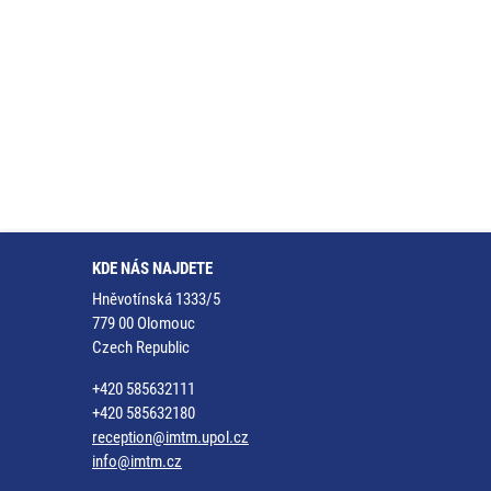
KDE NÁS NAJDETE
Hněvotínská 1333/5
779 00 Olomouc
Czech Republic
+420 585632111
+420 585632180
reception@imtm.upol.cz
info@imtm.cz