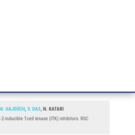
ÝZKUM RAKOVINY
INTRANET
PŘIHLÁSIT SE
CZECH
e a služby
Výzkum
Kontakt
E-shop
) Inhibitors. RSC Advances
yridazine derivatives as
M. HAJDÚCH
,
V. DAS
, N. KATARI
2-inducible T-cell kinase (ITK) inhibitors. RSC