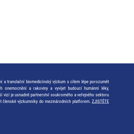
ní a translační biomedicínský výzkum s cílem lépe porozumět
ích onemocnění a rakoviny a vyvíjet budoucí humánní léky,
ší vizí je usnadnit partnerství soukromého a veřejného sektoru
at členské výzkumníky do mezinárodních platforem.
ZJISTĚTE