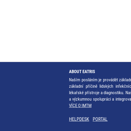
ABOUT EATRIS
Naším posláním je provádět základ
základní příčině lidských infekčn
lékařské přístroje a diagnostiku. Na
a výzkumnou spolupráci a integrov
VÍCE O IMTM
HELPDESK
PORTAL