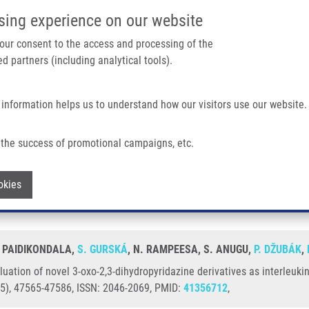
IMTM PORTÁL
PODPOŘTE V
sing experience on our website
Main navigation
 your consent to the access and processing of the
d partners (including analytical tools).
Domů
O nás
Partner institutions
Technologi
 information helps us to understand how our visitors use our website.
oxo-2,3-dihydropyridazine Derivatives As Interleukin-2-inducible T-cell Kinase (ITK
the success of promotional campaigns, etc.
l evaluation of novel 3-oxo-2,3-dihydrop
Withdraw consent
okies
inase (ITK) inhibitors. RSC advances
. PAIDIKONDALA,
S. GURSKÁ
, N. RAMPEESA, S. ANUGU,
P. DŽUBÁK
,
luation of novel 3-oxo-2,3-dihydropyridazine derivatives as interleukin-
5), 47565-47586, ISSN: 2046-2069, PMID:
41356712
,