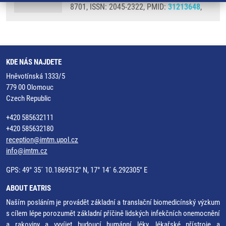
8701, ISSN: 2045-2322, PMID:
31213648
,
KDE NÁS NAJDETE
Hněvotínská 1333/5
779 00 Olomouc
Czech Republic
+420 585632111
+420 585632180
reception@imtm.upol.cz
info@imtm.cz
GPS: 49° 35´ 10.1869512" N, 17° 14´ 6.292305" E
ABOUT EATRIS
Naším posláním je provádět základní a translační biomedicínský výzkum
s cílem lépe porozumět základní příčině lidských infekčních onemocnění
a rakoviny a vyvíjet budoucí humánní léky, lékařské přístroje a