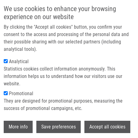
Přejít k hlavnímu obsahu
Main navigatio
We use cookies to enhance your browsing
Domů
experience on our website
O nás
By clicking the "Accept all cookies" button, you confirm your
Drobečková navigace
Domů
Partner institutions
consent to the access and processing of the personal data and
Quantification Of Fixed Adherent Cells Using a Strong Enhancer Of The
their possible sharing with our selected partners (including
Technologie a služby
Fluorescence Of DNA Dyes
analytical tools).
Výzkum
Analytical
Quantification of fixed adherent cells
Statistics cookies collect information anonymously. This
Kontakt
using a strong enhancer of the
information helps us to understand how our visitors use our
fluorescence of DNA dyes
E-shop
website.
Promotional
They are designed for promotional purposes, measuring the
success of promotional campaigns, etc.
LIGASOVÁ, A.
,
K. KOBERNA
Quantification of fixed adherent cells using
Wi
More info
Save preferences
Accept all cookies
a strong enhancer of the fluorescence of
DNA dyes. Scientific Reports. 2019, 9(1),