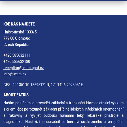
KDE NÁS NAJDETE
Hněvotínská 1333/5
779 00 Olomouc
Czech Republic
+420 585632111
+420 585632180
reception@imtm.upol.cz
info@imtm.cz
GPS: 49° 35´ 10.1869512" N, 17° 14´ 6.292305" E
ABOUT EATRIS
Naším posláním je provádět základní a translační biomedicínský výzkum
s cílem lépe porozumět základní příčině lidských infekčních onemocnění
a rakoviny a vyvíjet budoucí humánní léky, lékařské přístroje a
diagnostiku. Naší vizí je usnadnit partnerství soukromého a veřejného