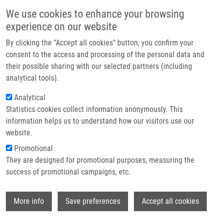
Přejít k hlavnímu obsahu
Main navigatio
We use cookies to enhance your browsing
Domů
experience on our website
O nás
By clicking the "Accept all cookies" button, you confirm your
Drobečková navigace
Domů
Hatala Alexandra
Partner institutions
consent to the access and processing of the personal data and
their possible sharing with our selected partners (including
Technologie a služby
Hatala Alexandra
analytical tools).
Výzkum
Analytical
Statistics cookies collect information anonymously. This
Kontakt
information helps us to understand how our visitors use our
E-shop
website.
Akademický titul:
Mgr.
E-mail:
alexandra.hatala@fnol.cz
Promotional
Skupiny:
EX ZAMĚSTNANCI,
They are designed for promotional purposes, measuring the
ÚMTM, LEM
success of promotional campaigns, etc.
Wi
More info
Save preferences
Accept all cookies