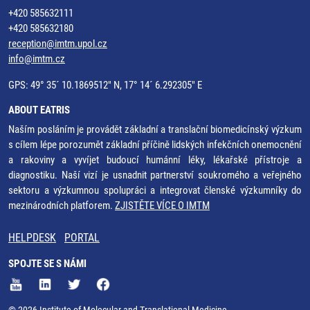
+420 585632111
+420 585632180
reception@imtm.upol.cz
info@imtm.cz
GPS: 49° 35´ 10.1869512" N, 17° 14´ 6.292305" E
ABOUT EATRIS
Naším posláním je provádět základní a translační biomedicínský výzkum
s cílem lépe porozumět základní příčině lidských infekčních onemocnění
a rakoviny a vyvíjet budoucí humánní léky, lékařské přístroje a
diagnostiku. Naší vizí je usnadnit partnerství soukromého a veřejného
sektoru a výzkumnou spolupráci a integrovat členské výzkumníky do
mezinárodních platforem.
ZJISTĚTE VÍCE O IMTM
HELPDESK
PORTAL
SPOJTE SE S NÁMI