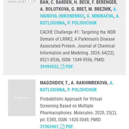
BAN, C. BARDEN, H. BECK, F. BERENGER,
A. BOLOTKOVA, G. BRET, M. BREZNIK,
A.
IVANOVA (NIKONENKO)
,
G. MINIBAEVA
,
A.
KUTLUSHINA
,
P. POLISHCHUK
CACHE Challenge #1: Targeting the WDR
Domain of LRRK2, A Parkinson's Disease
Associated Protein. Journal of Chemical
Information and Modeling. 2024, 64(22),
8521-8536, ISSN: 1549-9596, PMID:
39499532
,
PDF
.
MADZHIDOV, T., A. RAKHIMBEKOVA,
A.
KUTLUSHINA
,
P. POLISHCHUK
Probabilistic Approach for Virtual
Screening Based on Multiple
Pharmacophores. Molecules. 2020, 25(2),
pii: E385, ISSN: 1420-3049, PMID:
31963467
,
PDF
.