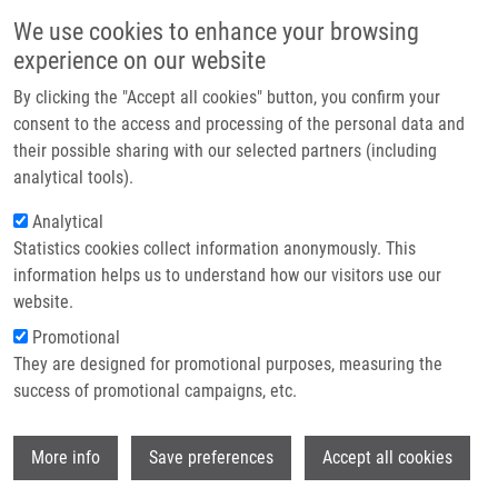
Přejít k hlavnímu obsahu
Main navigatio
We use cookies to enhance your browsing
Domů
experience on our website
O nás
By clicking the "Accept all cookies" button, you confirm your
Drobečková navigace
Domů
Kutlushina Alina
Partner institutions
consent to the access and processing of the personal data and
their possible sharing with our selected partners (including
Technologie a služby
Kutlushina Alina
analytical tools).
Výzkum
Analytical
Statistics cookies collect information anonymously. This
Kontakt
information helps us to understand how our visitors use our
E-shop
website.
Akademický titul:
MSc.
E-mail:
alina.kutlushina@upol.cz
Promotional
Skupiny:
DOKTORSKÝ STUDENT,
They are designed for promotional purposes, measuring the
ÚMTM, LEM, PERSONÁL
success of promotional campaigns, etc.
Wi
More info
Save preferences
Accept all cookies