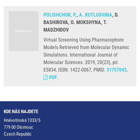
POLISHCHUK, P.
,
A. KUTLUSHINA
, D.
BASHIROVA, O. MOKSHYNA, T.
MADZHIDOV
Virtual Screening Using Pharmacophore
Models Retrieved from Molecular Dynamic
Simulations. International Journal of
Molecular Sciences. 2019, 20(23), pii:
E5834, ISSN: 1422-0067, PMID:
31757043
,
PDF
.
KDE NÁS NAJDETE
Hněvotínská 1333/5
779 00 Olomouc
Czech Republic