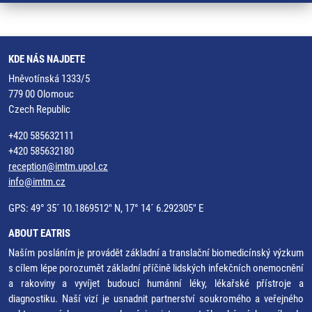
KDE NÁS NAJDETE
Hněvotínská 1333/5
779 00 Olomouc
Czech Republic
+420 585632111
+420 585632180
reception@imtm.upol.cz
info@imtm.cz
GPS: 49° 35´ 10.1869512" N, 17° 14´ 6.292305" E
ABOUT EATRIS
Naším posláním je provádět základní a translační biomedicínský výzkum
s cílem lépe porozumět základní příčině lidských infekčních onemocnění
a rakoviny a vyvíjet budoucí humánní léky, lékařské přístroje a
diagnostiku. Naší vizí je usnadnit partnerství soukromého a veřejného