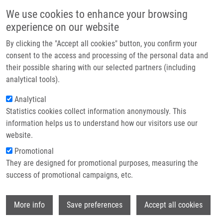
Přejít k hlavnímu obsahu
Main navigatio
We use cookies to enhance your browsing
Domů
experience on our website
O nás
By clicking the "Accept all cookies" button, you confirm your
Drobečková navigace
Domů
Lubskyy Andriy
Partner institutions
consent to the access and processing of the personal data and
their possible sharing with our selected partners (including
Technologie a služby
Lubskyy Andriy
analytical tools).
Výzkum
Analytical
Statistics cookies collect information anonymously. This
Kontakt
information helps us to understand how our visitors use our
E-shop
website.
E-mail:
andriy.lubskyy@upol.cz
Skupiny:
CATRIN, ÚMTM,
Promotional
PERSONÁL
They are designed for promotional purposes, measuring the
success of promotional campaigns, etc.
Wi
More info
Save preferences
Accept all cookies