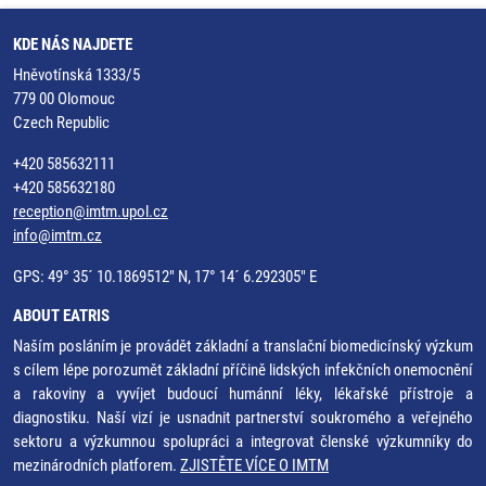
KDE NÁS NAJDETE
Hněvotínská 1333/5
779 00 Olomouc
Czech Republic
+420 585632111
+420 585632180
reception@imtm.upol.cz
info@imtm.cz
GPS: 49° 35´ 10.1869512" N, 17° 14´ 6.292305" E
ABOUT EATRIS
Naším posláním je provádět základní a translační biomedicínský výzkum
s cílem lépe porozumět základní příčině lidských infekčních onemocnění
a rakoviny a vyvíjet budoucí humánní léky, lékařské přístroje a
diagnostiku. Naší vizí je usnadnit partnerství soukromého a veřejného
sektoru a výzkumnou spolupráci a integrovat členské výzkumníky do
mezinárodních platforem.
ZJISTĚTE VÍCE O IMTM