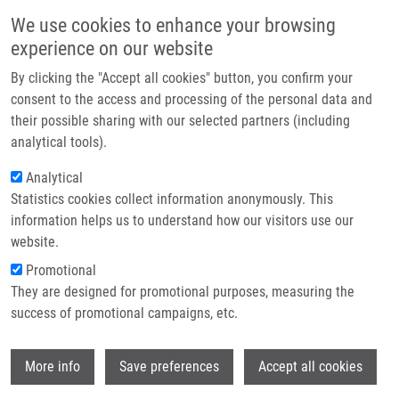
Přejít k hlavnímu obsahu
Main navigatio
We use cookies to enhance your browsing
Domů
experience on our website
O nás
By clicking the "Accept all cookies" button, you confirm your
Drobečková navigace
Domů
Rybář Arnošt LL.M.
Partner institutions
consent to the access and processing of the personal data and
their possible sharing with our selected partners (including
Technologie a služby
Rybář Arnošt LL.M.
analytical tools).
Výzkum
Analytical
Statistics cookies collect information anonymously. This
Kontakt
information helps us to understand how our visitors use our
E-shop
website.
E-mail:
arnost.rybar@upol.cz
Telefon:
+420 585632075
Promotional
Skupiny:
ÚMTM, LEM, PERSONÁL
They are designed for promotional purposes, measuring the
success of promotional campaigns, etc.
Wi
More info
Save preferences
Accept all cookies