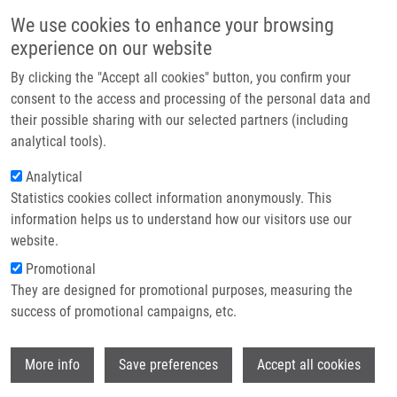
Přejít k hlavnímu obsahu
Main navigatio
We use cookies to enhance your browsing
Domů
experience on our website
O nás
By clicking the "Accept all cookies" button, you confirm your
Drobečková navigace
Domů
All Et
Partner institutions
consent to the access and processing of the personal data and
their possible sharing with our selected partners (including
Technologie a služby
all et
analytical tools).
Výzkum
Analytical
Statistics cookies collect information anonymously. This
Kontakt
information helps us to understand how our visitors use our
E-shop
website.
E-mail:
etall@imtm.cz
Promotional
They are designed for promotional purposes, measuring the
success of promotional campaigns, etc.
Wi
More info
Save preferences
Accept all cookies