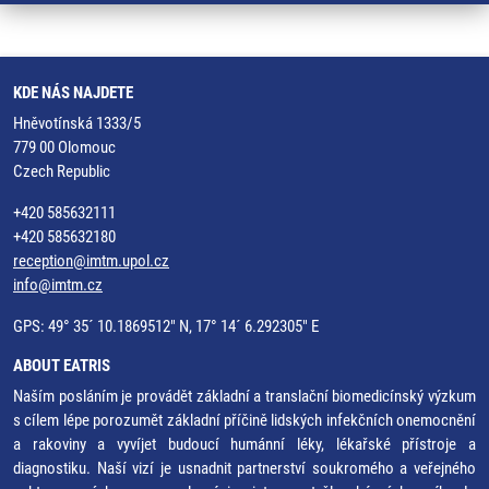
KDE NÁS NAJDETE
Hněvotínská 1333/5
779 00 Olomouc
Czech Republic
+420 585632111
+420 585632180
reception@imtm.upol.cz
info@imtm.cz
GPS: 49° 35´ 10.1869512" N, 17° 14´ 6.292305" E
ABOUT EATRIS
Naším posláním je provádět základní a translační biomedicínský výzkum
s cílem lépe porozumět základní příčině lidských infekčních onemocnění
a rakoviny a vyvíjet budoucí humánní léky, lékařské přístroje a
diagnostiku. Naší vizí je usnadnit partnerství soukromého a veřejného