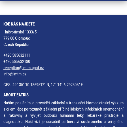
KDE NÁS NAJDETE
Hněvotínská 1333/5
779 00 Olomouc
Czech Republic
+420 585632111
+420 585632180
reception@imtm.upol.cz
info@imtm.cz
GPS: 49° 35´ 10.1869512" N, 17° 14´ 6.292305" E
ABOUT EATRIS
Naším posláním je provádět základní a translační biomedicínský výzkum
s cílem lépe porozumět základní příčině lidských infekčních onemocnění
a rakoviny a vyvíjet budoucí humánní léky, lékařské přístroje a
diagnostiku. Naší vizí je usnadnit partnerství soukromého a veřejného