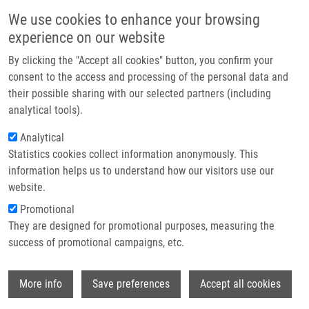
Přejít k hlavnímu obsahu
Main navigatio
We use cookies to enhance your browsing
Domů
experience on our website
O nás
By clicking the "Accept all cookies" button, you confirm your
Drobečková navigace
Domů
Klosáková Judita
Partner institutions
consent to the access and processing of the personal data and
their possible sharing with our selected partners (including
Technologie a služby
Klosáková Judita
analytical tools).
Výzkum
Analytical
Statistics cookies collect information anonymously. This
Kontakt
information helps us to understand how our visitors use our
E-shop
website.
Promotional
They are designed for promotional purposes, measuring the
success of promotional campaigns, etc.
Wi
More info
Save preferences
Accept all cookies