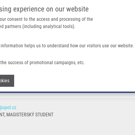
IMTM PORTÁL
PODPOŘTE V
sing experience on our website
Main navigation
 your consent to the access and processing of the
d partners (including analytical tools).
Domů
O nás
Partner institutions
Technologi
 information helps us to understand how our visitors use our website.
the success of promotional campaigns, etc.
Withdraw consent
okies
@upol.cz
T, MAGISTERSKÝ STUDENT