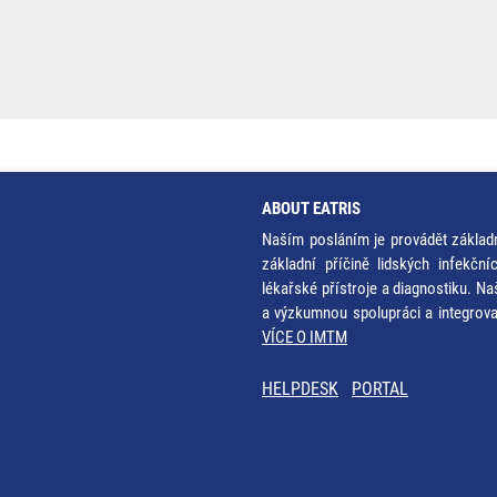
ABOUT EATRIS
Naším posláním je provádět základ
základní příčině lidských infekčn
lékařské přístroje a diagnostiku. Na
a výzkumnou spolupráci a integrov
VÍCE O IMTM
HELPDESK
PORTAL