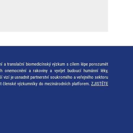
ní a translační biomedicínský výzkum s cílem lépe porozumět
ích onemocnění a rakoviny a vyvíjet budoucí humánní léky,
ší vizí je usnadnit partnerství soukromého a veřejného sektoru
at členské výzkumníky do mezinárodních platforem.
ZJISTĚTE