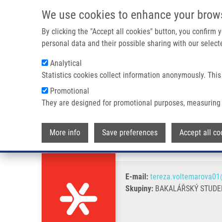
Přejít k hlavnímu obsahu
We use cookies to enhance your brow
By clicking the "Accept all cookies" button, you confirm
personal data and their possible sharing with our selecte
Analytical
Statistics cookies collect information anonymously. This
Drobečková navigace
Promotional
Domů
Voltemarová Tereza
They are designed for promotional purposes, measuring 
Voltemarová Tereza
More info
Save preferences
Accept all co
E-mail:
tereza.voltemarova01
Skupiny:
BAKALÁŘSKÝ STUDEN