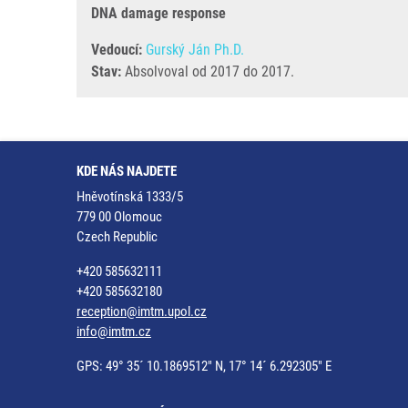
DNA damage response
Vedoucí:
Gurský Ján Ph.D.
Stav:
Absolvoval od 2017 do 2017.
KDE NÁS NAJDETE
Hněvotínská 1333/5
779 00 Olomouc
Czech Republic
+420 585632111
+420 585632180
reception@imtm.upol.cz
info@imtm.cz
GPS: 49° 35´ 10.1869512" N, 17° 14´ 6.292305" E